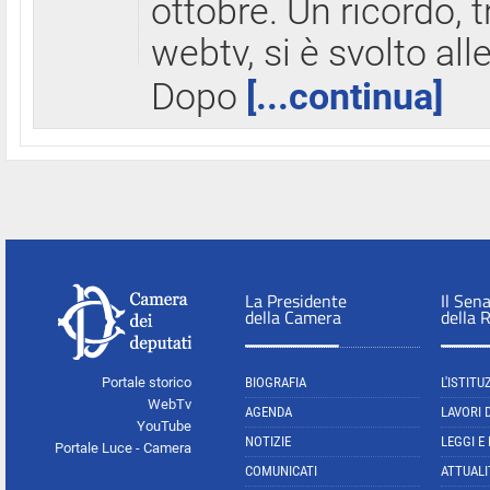
ottobre. Un ricordo, 
webtv, si è svolto all
Dopo
[...continua]
La Presidente
Il Sen
della Camera
della 
Portale storico
BIOGRAFIA
L'ISTITU
WebTv
AGENDA
LAVORI 
YouTube
NOTIZIE
LEGGI E
Portale Luce - Camera
COMUNICATI
ATTUALI