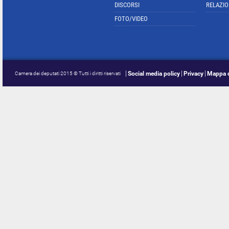
DISCORSI
RELAZIO
FOTO/VIDEO
Social media policy
Privacy
Mappa d
Camera dei deputati 2015 © Tutti i diritti riservati