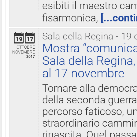
esibiti il maestro c
fisarmonica,
[...cont
Sala della Regina - 19 
19
17
Mostra “comunica
OTTOBRE
NOVEMBRE
Sala della Regina,
2017
al 17 novembre
Tornare alla democra
della seconda guerra 
percorso faticoso, 
straordinario cammin
rinascita. Quel pass