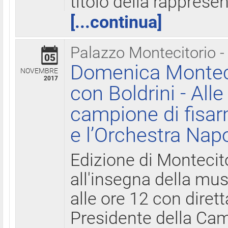
titolo della rapprese
[...continua]
Palazzo Montecitorio -
05
Domenica Monteci
NOVEMBRE
2017
con Boldrini - All
campione di fisar
e l’Orchestra Nap
Edizione di Montecit
all'insegna della mus
alle ore 12 con diret
Presidente della Came