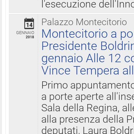
l'esecuzione dell'Inn
Palazzo Montecitorio
14
Montecitorio a po
GENNAIO
2018
Presidente Boldri
gennaio Alle 12 c
Vince Tempera all
Primo appuntamento 
a porte aperte all'in
Sala della Regina, all
alla presenza della 
deputati, Laura Boldri