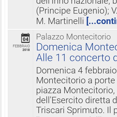
dell'Inno nazionale, 
(Principe Eugenio); V
M. Martinelli
[...cont
Palazzo Montecitorio
04
Domenica Montecit
FEBBRAIO
2018
Alle 11 concerto d
Domenica 4 febbrai
Montecitorio a porte 
piazza Montecitorio, 
dell'Esercito diretta
Triscari Sprimuto. I