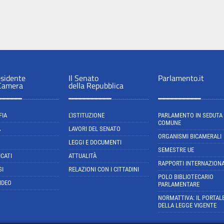
esidente
Il Senato
Parlamento.it
 Camera
della Repubblica
FIA
L'ISTITUZIONE
PARLAMENTO IN SEDUTA
COMUNE
A
LAVORI DEL SENATO
ORGANISMI BICAMERALI
LEGGI E DOCUMENTI
SEMESTRE UE
CATI
ATTUALITÀ
RAPPORTI INTERNAZIONA
SI
RELAZIONI CON I CITTADINI
POLO BIBLIOTECARIO
IDEO
PARLAMENTARE
NORMATTIVA: IL PORTAL
DELLA LEGGE VIGENTE