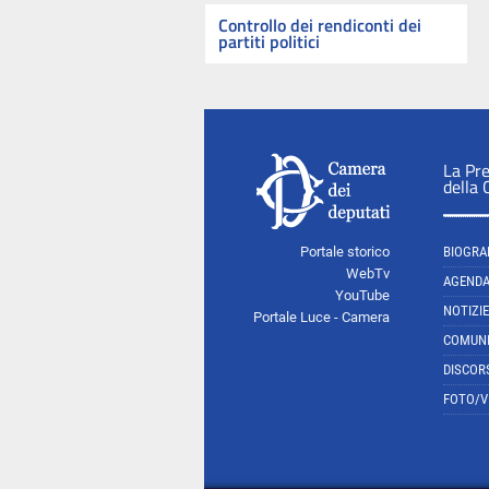
Controllo dei rendiconti dei
partiti politici
La Pr
della
Portale storico
BIOGRA
WebTv
AGEND
YouTube
NOTIZIE
Portale Luce - Camera
COMUNI
DISCOR
FOTO/V