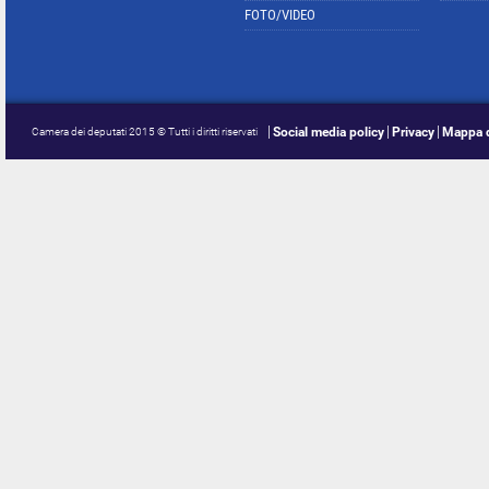
FOTO/VIDEO
Social media policy
Privacy
Mappa d
Camera dei deputati 2015 © Tutti i diritti riservati