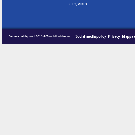
FOTO/VIDEO
Social media policy
Privacy
Mappa d
Camera dei deputati 2015 © Tutti i diritti riservati