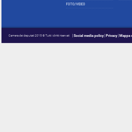
FOTO/VIDEO
Social media policy
Privacy
Mappa d
Camera dei deputati 2015 © Tutti i diritti riservati