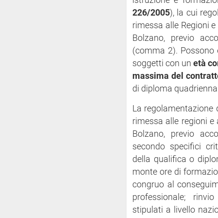
istruzione e formazi
226/2005
), la cui reg
rimessa alle Regioni e
Bolzano, previo acc
(comma 2). Possono es
soggetti con un
età co
massima del contratto
di diploma quadrienna
La regolamentazione dei
rimessa alle regioni e
Bolzano, previo acc
secondo specifici crite
della qualifica o dipl
monte ore di formazion
congruo al conseguime
professionale; rinvio
stipulati a livello nazi