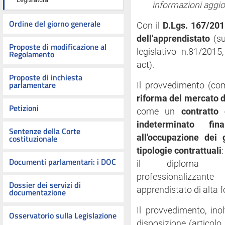
informazioni aggio
Ordine del giorno generale
Con il
D.Lgs. 167/20
dell'apprendistato
(s
Proposte di modificazione al
legislativo n.81/2015
Regolamento
act).
Proposte di inchiesta
parlamentare
Il provvedimento (co
riforma del mercato d
Petizioni
come un
contratto
indeterminato fi
Sentenze della Corte
costituzionale
all'occupazione dei g
tipologie contrattuali
Documenti parlamentari: i DOC
il diploma prof
professionalizzan
Dossier dei servizi di
apprendistato di alta 
documentazione
Il provvedimento, inol
Osservatorio sulla Legislazione
disposizione (articol