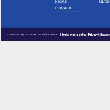
DISCORSI
RELAZIO
FOTO/VIDEO
Social media policy
Privacy
Mappa d
Camera dei deputati 2015 © Tutti i diritti riservati