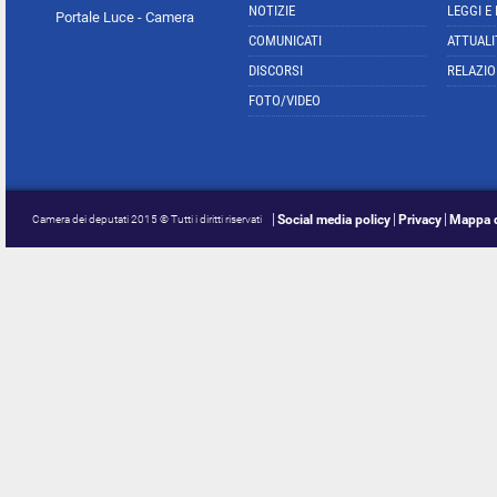
NOTIZIE
LEGGI E
Portale Luce - Camera
COMUNICATI
ATTUALI
DISCORSI
RELAZIO
FOTO/VIDEO
Social media policy
Privacy
Mappa d
Camera dei deputati 2015 © Tutti i diritti riservati