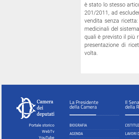
è stato lo stesso art
201/2011, ad escluder
vendita senza ricetta: 
medicinali del sistema 
quali è previsto il più
presentazione di rice
volta.
La Presidente
Il Sen
della Camera
della 
Portale storico
BIOGRAFIA
L'ISTITU
WebTv
AGENDA
LAVORI 
YouTube