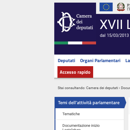
XVII 
dal 15/03/2013 
Deputati
Organi Parlamentari
La
Accesso rapido
Stai consultando:
Camera dei deputati
›
Docu
Temi dell'attività parlamentare
Tematiche
Documentazione inizio
Legislatura