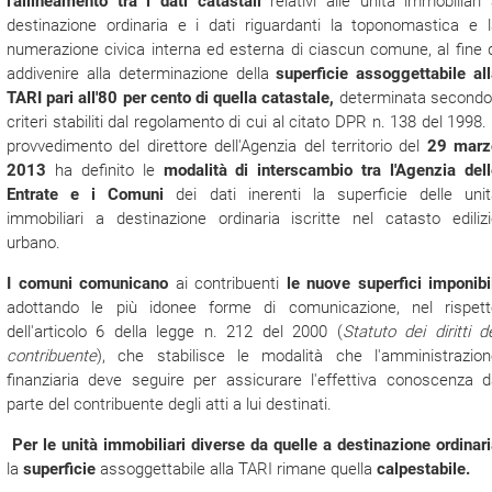
l'allineamento tra i dati catastali
relativi alle unità immobiliari
destinazione ordinaria e i dati riguardanti la toponomastica e 
numerazione civica interna ed esterna di ciascun comune, al fine 
addivenire alla determinazione della
superficie assoggettabile al
TARI pari all'80 per cento di quella catastale,
determinata secondo 
criteri stabiliti dal regolamento di cui al citato DPR n. 138 del 1998. 
provvedimento del direttore dell'Agenzia del territorio del
29 marz
2013
ha definito le
modalità di interscambio tra l'Agenzia del
Entrate e i Comuni
dei dati inerenti la superficie delle unit
immobiliari a destinazione ordinaria iscritte nel catasto ediliz
urbano.
I comuni comunicano
ai contribuenti
le nuove superfici imponibi
adottando le più idonee forme di comunicazione, nel rispett
dell'articolo 6 della legge n. 212 del 2000 (
Statuto dei diritti d
contribuente
), che stabilisce le modalità che l'amministrazion
finanziaria deve seguire per assicurare l'effettiva conoscenza 
parte del contribuente degli atti a lui destinati.
Per le unità immobiliari diverse da quelle a destinazione ordinar
la
superficie
assoggettabile alla TARI rimane quella
calpestabile.