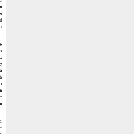
so
in
i
ti
so
e
 a
no
o
ti
tà
a
e
le
e
te
r