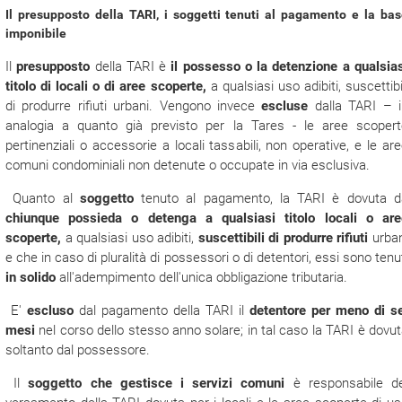
Il presupposto della TARI, i soggetti tenuti al pagamento e la ba
imponibile
Il
presupposto
della TARI è
il possesso o la detenzione a qualsia
titolo di locali o di aree scoperte,
a qualsiasi uso adibiti, suscettibi
di produrre rifiuti urbani. Vengono invece
escluse
dalla TARI – i
analogia a quanto già previsto per la Tares - le aree scopert
pertinenziali o accessorie a locali tassabili, non operative, e le ar
comuni condominiali non detenute o occupate in via esclusiva.
Quanto al
soggetto
tenuto al pagamento, la TARI è dovuta d
chiunque possieda o detenga a qualsiasi titolo locali o are
scoperte,
a qualsiasi uso adibiti,
suscettibili di produrre rifiuti
urban
e che in caso di pluralità di possessori o di detentori, essi sono tenu
in solido
all'adempimento dell'unica obbligazione tributaria.
E'
escluso
dal pagamento della TARI il
detentore per meno di se
mesi
nel corso dello stesso anno solare; in tal caso la TARI è dovu
soltanto dal possessore.
Il
soggetto che gestisce i servizi comuni
è responsabile de