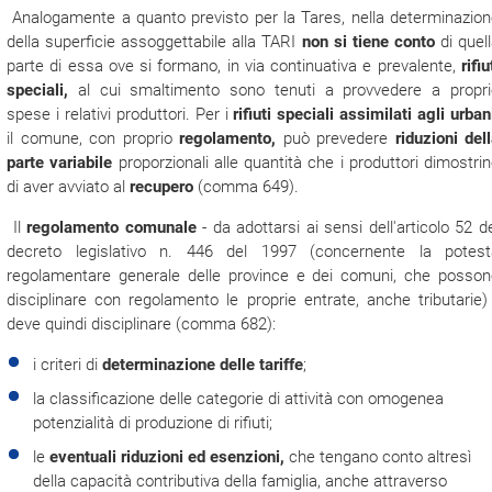
Analogamente a quanto previsto per la Tares, nella determinazio
della superficie assoggettabile alla TARI
non si tiene conto
di quel
parte di essa ove si formano, in via continuativa e prevalente,
rifiu
speciali,
al cui smaltimento sono tenuti a provvedere a propri
spese i relativi produttori. Per i
rifiuti speciali assimilati agli urban
il comune, con proprio
regolamento,
può prevedere
riduzioni del
parte variabile
proporzionali alle quantità che i produttori dimostri
di aver avviato al
recupero
(comma 649).
Il
regolamento comunale
- da adottarsi ai sensi dell'articolo 52 d
decreto legislativo n. 446 del 1997 (concernente la potest
regolamentare generale delle province e dei comuni, che posson
disciplinare con regolamento le proprie entrate, anche tributarie)
deve quindi disciplinare (comma 682):
i criteri di
determinazione delle tariffe
;
la classificazione delle categorie di attività con omogenea
potenzialità di produzione di rifiuti;
le
eventuali riduzioni ed esenzioni,
che tengano conto altresì
della capacità contributiva della famiglia, anche attraverso