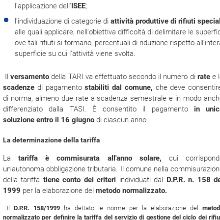
l'applicazione dell'
ISEE
;
l'individuazione di categorie di
attività produttive di rifiuti specia
alle quali applicare, nell'obiettiva difficoltà di delimitare le superfi
ove tali rifiuti si formano, percentuali di riduzione rispetto all'inte
superficie su cui l'attività viene svolta.
Il
versamento
della TARI va effettuato secondo il numero di
rate
e 
scadenze
di pagamento
stabiliti dal comune,
che deve consentire
di norma, almeno due rate a scadenza semestrale e in modo anch
differenziato dalla TASI. È consentito il pagamento
in unic
soluzione entro il 16 giugno
di ciascun anno.
La determinazione della tariffa
La
tariffa è commisurata all'anno solare,
cui corrispond
un'autonoma obbligazione tributaria. Il comune nella commisurazio
della tariffa
tiene conto dei criteri
individuati dal
D.P.R. n. 158 d
1999
per la elaborazione del
metodo normalizzato.
Il
D.P.R. 158/1999
ha dettato le norme per la elaborazione del
metod
normalizzato per definire la tariffa del servizio di gestione del ciclo dei rifiu