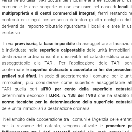
versamento della TARI dovuta per i locali e le aree scoperte di u
comune e le aree scoperte in uso esclusivo nel caso di
locali 
multiproprietà e di centri commerciali integrati,
fermi restando ne
confronti dei singoli possessori o detentori gli altri obblighi o dirit
derivanti dal rapporto tributario riguardante i locali e le aree in u
esclusivo.
In via
provvisoria,
la
base imponibile
da assoggettare a tassazion
è individuata nella
superficie calpestabile
delle unità immobiliari
destinazione ordinaria iscritte o iscrivibili nel catasto edilizio urba
assoggettabile alla TARI. Per l'applicazione della TARI son
confermate le
superfici dichiarate o accertate ai fini dei preceden
prelievi sui rifiuti.
In sede di accertamento il comune, per le uni
immobiliari, può considerare come superficie assoggettabile all
TARI quella pari al
l'80 per cento della superficie catastal
determinata secondo il
D.P.R. n. 138 del 1998
che ha stabilito 
norme tecniche per la determinazione della superficie catastal
delle unità immobiliari a destinazione ordinaria
Nell'ambito della cooperazione tra i comuni e l'Agenzia delle entra
per la revisione del catasto, vengono attivate le
procedure pe