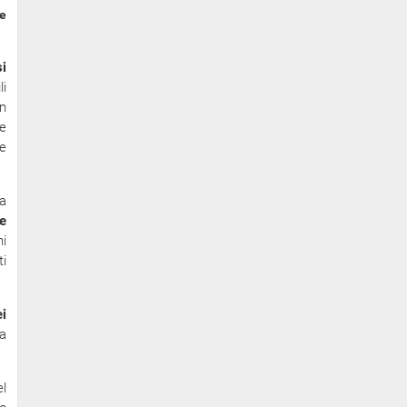
se
si
li
n
e
ee
a
e
i
ti
i
ta
l