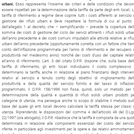
urbani.
Esso rappresenta l'insieme dei criteri e delle condizioni che devo
essere rispettati per la determinazione della tariffa da parte degli enti locali. 
tariffa di riferimento a regime deve coprire tutti i costi afferenti al servizio 
gestione dei rifiuti urbani e deve rispettare la formula di cui al punto
dell'allegato 1 al decreto, che – semplificando – prevede la copertura del
somma dei costi di gestione del ciclo dei servizi attinenti i rifiuti solidi urba
dell'anno precedente e dei costi comuni imputabili alle attività relative ai rifiu
urbani dell'anno precedente (opportunamente corretta con un fattore che tie
conto dell'inflazione programmata per l'anno di riferimento e del recupero 
produttività nel medesimo anno) nonché dei costi d'uso del capitale relati
all'anno di riferimento. L'art. 3 del citato D.P.R. dispone che, sulla base del
tariffa di riferimento, gli enti locali individuano il costo complessivo
determinano la tariffa, anche in relazione al piano finanziario degli interven
relativi al servizio e tenuto conto degli obiettivi di miglioramento del
produttività e della qualità del servizio fornito e del tasso di inflazio
programmato. Il D.P.R. 158/1999 non fissa, quindi, solo un metodo per 
determinazione della qualità e quantità di rifiuti solidi urbani prodotti p
categorie di utenza, ma persegue anche lo scopo di stabilire il metodo sul
base del quale gli enti locali devono calcolare la tariffa stessa per classi 
utenza. Riprendendo le disposizioni del comma 4 dell'articolo 49 del D.Lg
22/1997 (ora abrogato), il D.P.R. ribadisce che la tariffa è composta da una quo
determinata in relazione alle componenti essenziali del costo del servizi
riferite in particolare agli investimenti per le opere e dai relativi ammortamen