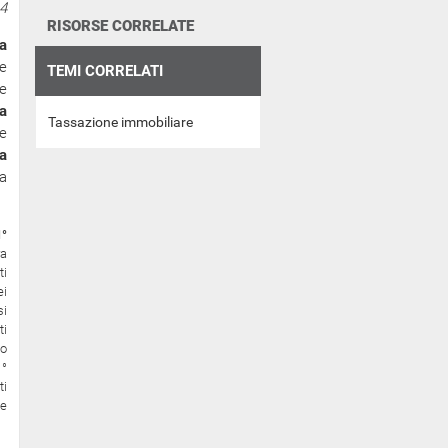
14
RISORSE CORRELATE
a
e
TEMI CORRELATI
 e
la
Tassazione immobiliare
e
a
a
1°
ra
ti
ei
si
ti
 o
1°
ti
le