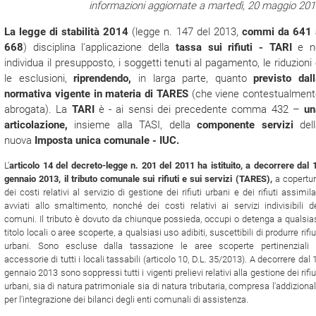
informazioni aggiornate a martedì, 20 maggio 20
La legge di stabilità 2014
(legge n. 147 del 2013,
commi da 641 
668
) disciplina l'applicazione della
tassa sui rifiuti - TARI
e n
individua il presupposto, i soggetti tenuti al pagamento, le riduzioni
le esclusioni,
riprendendo,
in larga parte, quanto
previsto dal
normativa vigente in materia di TARES
(che viene contestualment
abrogata). La
TARI
è - ai sensi dei precedente comma 432 –
un
articolazione,
insieme alla TASI, della
componente servizi
dell
nuova
Imposta unica comunale - IUC.
L'
articolo 14 del decreto-legge n. 201 del 2011 ha istituito, a decorrere dal 
gennaio 2013, il tributo comunale sui rifiuti e sui servizi (TARES),
a copertu
dei costi relativi al servizio di gestione dei rifiuti urbani e dei rifiuti assimila
avviati allo smaltimento, nonché dei costi relativi ai servizi indivisibili d
comuni. Il tributo è dovuto da chiunque possieda, occupi o detenga a qualsia
titolo locali o aree scoperte, a qualsiasi uso adibiti, suscettibili di produrre rifiu
urbani. Sono escluse dalla tassazione le aree scoperte pertinenziali
accessorie di tutti i locali tassabili (articolo 10, D.L. 35/2013). A decorrere dal 
gennaio 2013 sono soppressi tutti i vigenti prelievi relativi alla gestione dei rifiu
urbani, sia di natura patrimoniale sia di natura tributaria, compresa l'addiziona
per l'integrazione dei bilanci degli enti comunali di assistenza.