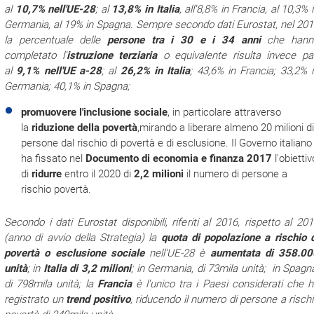
al
10,7% nell'UE-28
; al
13,8% in Italia
, all'8,8% in Francia, al 10,3% 
Germania, al 19% in Spagna. Sempre secondo dati Eurostat, nel 20
la percentuale delle
persone tra i 30 e i 34 anni
che hann
completato l'
istruzione terziaria
o equivalente risulta invece pa
al
9,1% nell'UE a-28
; al
26,2% in Italia
; 43,6% in Francia; 33,2% 
Germania; 40,1% in Spagna;
promuovere l'inclusione sociale
, in particolare attraverso
la
riduzione della povertà
,mirando a liberare almeno 20 milioni di
persone dal rischio di povertà e di esclusione. Il Governo italiano
ha fissato nel
Documento di economia e finanza 2017
l'obiettiv
di
ridurre
entro il 2020 di
2,2 milioni
il numero di persone a
rischio povertà.
Secondo i dati Eurostat disponibili, riferiti al 2016, rispetto al 20
(anno di avvio della Strategia) la
quota di popolazione a
rischio 
povertà
o esclusione sociale
nell'UE-28 è
aumentata di 358.00
unità
; in
Italia di 3,2 milioni
; in Germania, di 73mila unità; in Spagn
di 798mila unità; la
Francia
è l'unico tra i Paesi considerati che 
registrato un
trend positivo
, riducendo il numero di persone a risch