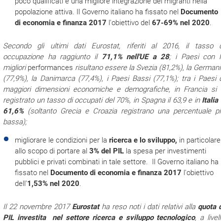
poco qualificati e una migliore integrazione dei migranti nella
popolazione attiva. Il Governo italiano ha fissato nel
Documento
di economia e finanza 2017
l'obiettivo del
67-69% nel 2020
.
Secondo gli ultimi dati Eurostat, riferiti al 2016, il tasso d
occupazione ha raggiunto il
71,1% nell'UE a 28
; i Paesi con 
migliori
performances
risultano essere la Svezia (81,2%),
la Germani
(77,9%
),
la Danimarca (77,4%),
i Paesi Bassi (77,1%)
; tra i Paesi 
maggiori dimensioni economiche e demografiche, in Francia si 
registrato un tasso di occupati del 70%, in Spagna il 63,9 e in
Italia 
61,6%
(soltanto Grecia e Croazia registrano una percentuale pi
bassa);
migliorare le condizioni per la
ricerca e lo sviluppo,
in particolare
allo scopo di portare al
3% del PIL
la spesa per investimenti
pubblici e privati combinati in tale settore. Il Governo italiano ha
fissato nel
Documento di economia e finanza 2017
l'obiettivo
dell'
1,53% nel 2020
.
Il 22 novembre 2017
Eurostat
ha reso noti i dati relativi alla
quota 
PIL investita nel settore ricerca e sviluppo tecnologico
, a livel