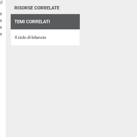
18
RISORSE CORRELATE
e
e
TEMI CORRELATI
re
e
Il ciclo di bilancio
,