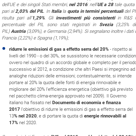
dell'UE e dei singoli Stati membri,
nel 2016
: nell'
UE a 28
tale quota
pari al
2,03% del PIL
. In
Italia
la
quota in termini percentuali
del P
risulta pari all'
1,29%
. Gli
investimenti più consistenti
in R&S i
percentuale del PIL sono stati registrati in
Svezia
(3,25% de
PIL)
Austria
(3,09%), e
Germania (2,94%). Si segnalano inoltre i dati 
Francia (2,22%) e Spagna (1,19%);
ridurre le emissioni di gas a effetto serra del 20%
- rispetto ai
livelli del 1990 - o del 30%, se sussistono le necessarie condizioni
ovvero nel quadro di un accordo globale e completo per il period
successivo al 2012, a condizione che altri Paesi si impegnino ad
analoghe riduzioni delle emissioni; contestualmente, si intende
portare al 20% la quota delle fonti di energia rinnovabile e
migliorare del 20% l'efficienza energetica (obiettivo già previsto
nel pacchetto clima-energia approvato nel 2009). Il Governo
italiano ha fissato nel
Documento di economia e finanza
2017
l'obiettivo di ridurre le emissioni di gas a effetto serra del
13
% nel 2020
, e di portare la quota di
energie rinnovabili al
17%
nel 2020.