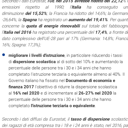
Secondo i dati Eurostat,
l'UE nel 2015 avrebbe ridotto del 22,12
% 
emissioni rispetto al 1990; l'
Italia
ha conseguito un
diminuzione
del
15,52%
; la Francia ha ridotto del 14,6%; la German
-26,64%; la
Spagna
ha registrato un
aumento del 19,41%
. Per quan
concerne la
quota di energie rinnovabili
sul totale del fabbisogn
l'
Italia
nel 2016
ha registrato una percentuale del
17,4%
, a fronte d
dato complessivo dell'UE-28 pari al 17% (Germania: 14,8%; Franci
16%; Spagna: 17,3%);
migliorare i livelli d'istruzione
, in particolare riducendo i tassi
di
dispersione scolastica
al di sotto del 10% e aumentando la
percentuale delle persone tra i 30 e i 34 anni che hanno
completato l'istruzione terziaria o equivalente almeno al 40%. Il
Governo italiano ha fissato nel
Documento di economia e
finanza 2017
l'obiettivo di ridurre la dispersione scolastica
al
16% nel 2020
e di incrementare al
26-27% nel 2020
la
percentuale delle persone tra i 30 e i 34 anni che hanno
completato
l'istruzione terziaria o equivalente
.
Secondo i dati diffusi da Eurostat, il
tasso di dispersione
scolastic
dei ragazzi di età compresa tra i 18 e i 24 anni è stato, nel 2016, pa