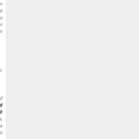
in
16
o
ri
in
o
10
di
0
a,
ha
io