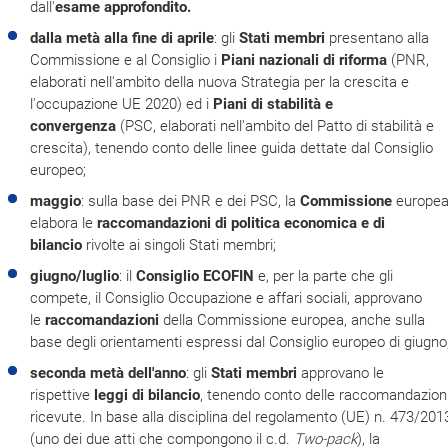
dall'
esame approfondito.
dalla metà alla fine di aprile
: gli
Stati membri
presentano alla
Commissione e al Consiglio i
Piani nazionali di riforma
(PNR,
elaborati nell'ambito della nuova Strategia per la crescita e
l'occupazione UE 2020) ed i
Piani di stabilità e
convergenza
(PSC, elaborati nell'ambito del Patto di stabilità e
crescita), tenendo conto delle linee guida dettate dal Consiglio
europeo;
maggio
: sulla base dei PNR e dei PSC, la
Commissione
europe
elabora le
raccomandazioni di politica economica e di
bilancio
rivolte ai singoli Stati membri;
giugno/luglio
: il
Consiglio ECOFIN
e, per la parte che gli
compete, il Consiglio Occupazione e affari sociali, approvano
le
raccomandazioni
della Commissione europea, anche sulla
base degli orientamenti espressi dal Consiglio europeo di giugno
seconda metà dell'anno
: gli
Stati membri
approvano le
rispettive
leggi di bilancio
, tenendo conto delle raccomandazion
ricevute. In base alla disciplina del regolamento (UE) n. 473/201
(uno dei due atti che compongono il c.d.
Two-pack
), la