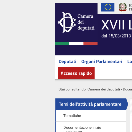
XVII 
dal 15/03/2013 
Deputati
Organi Parlamentari
La
Accesso rapido
Stai consultando:
Camera dei deputati
›
Docu
Temi dell'attività parlamentare
Tematiche
Documentazione inizio
Legislatura