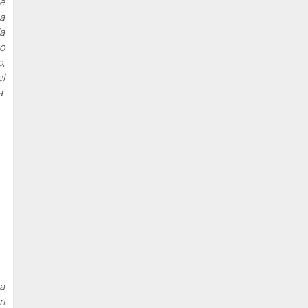
le
a
ia
to
o,
el
a:
a
ri