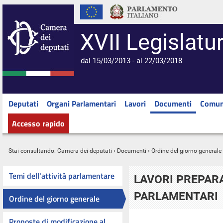
XVII Legislatu
dal 15/03/2013 - al 22/03/2018
Deputati
Organi Parlamentari
Lavori
Documenti
Comun
Accesso rapido
Stai consultando:
Camera dei deputati
›
Documenti
›
Ordine del giorno generale
Temi dell'attività parlamentare
LAVORI PREPARA
PARLAMENTARI
Ordine del giorno generale
Proposte di modificazione al