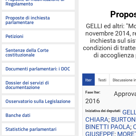
Regolamento
Propos
Proposte di inchiesta
parlamentare
GELLI ed altri: "M
novembre 2014, re
Petizioni
inchiesta sul si
condizioni di tratt
Sentenze della Corte
costituzionale
di accoglienza p
Documenti parlamentari: i DOC
Iter
Testi
Discussione 
Dossier dei servizi di
documentazione
Fase Iter:
Approvat
2016
Osservatorio sulla Legislazione
Iniziativa dei deputati:
GELL
Banche dati
CHIARA
;
BURTON
BINETTI PAOLA
;
Statistiche parlamentari
GIUSEPPE
;
MORE