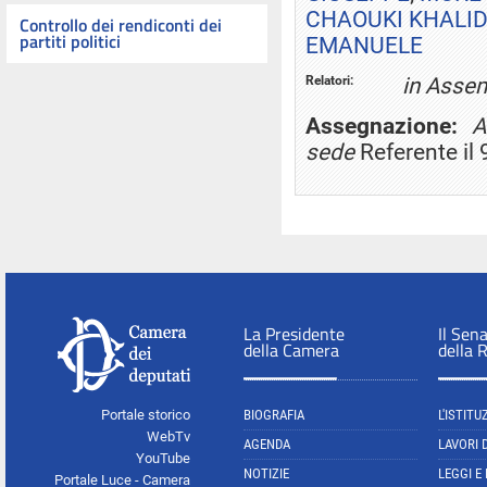
CHAOUKI KHALI
Controllo dei rendiconti dei
partiti politici
EMANUELE
Relatori:
in Asse
Assegnazione:
A
sede
Referente il
La Presidente
Il Sen
della Camera
della 
Portale storico
BIOGRAFIA
L'ISTITU
WebTv
AGENDA
LAVORI 
YouTube
NOTIZIE
LEGGI E
Portale Luce - Camera