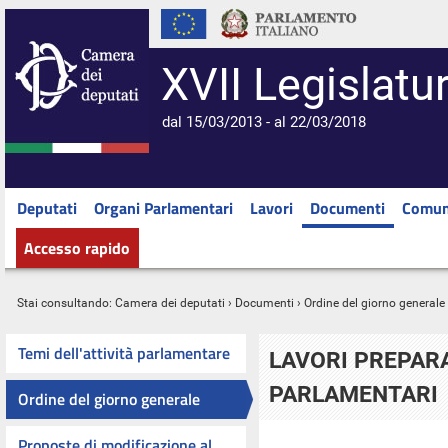
XVII Legislatu
dal 15/03/2013 - al 22/03/2018
Deputati
Organi Parlamentari
Lavori
Documenti
Comun
Accesso rapido
Stai consultando:
Camera dei deputati
›
Documenti
›
Ordine del giorno generale
Temi dell'attività parlamentare
LAVORI PREPARA
PARLAMENTARI
Ordine del giorno generale
Proposte di modificazione al