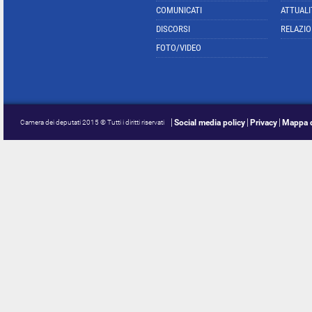
COMUNICATI
ATTUALI
DISCORSI
RELAZIO
FOTO/VIDEO
Social media policy
Privacy
Mappa d
Camera dei deputati 2015 © Tutti i diritti riservati