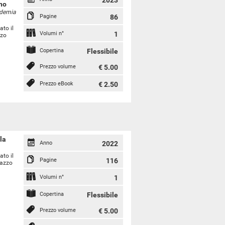
2023
ano
idemia
Pagine
86
ato il
Volumi n°
1
zzo
Copertina
Flessibile
Prezzo volume
€ 5.00
Prezzo eBook
€ 2.50
la
Anno
2022
ato il
Pagine
116
lazzo
Volumi n°
1
Copertina
Flessibile
Prezzo volume
€ 5.00