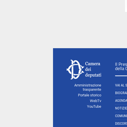
Il Pre
della
Amministrazione
VAI AL 
trasparente
BIOGRA
Portale storico
AGEND
WebTv
YouTube
NOTIZIE
COMUNI
DISCOR