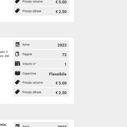
Prezzo volume
€ 5.00
Prezzo eBook
€ 2.50
Anno
2023
ato il
Pagine
72
zzo del
Volumi n°
1
Copertina
Flessibile
Prezzo volume
€ 5.00
Prezzo eBook
€ 2.50
mia:
Anno