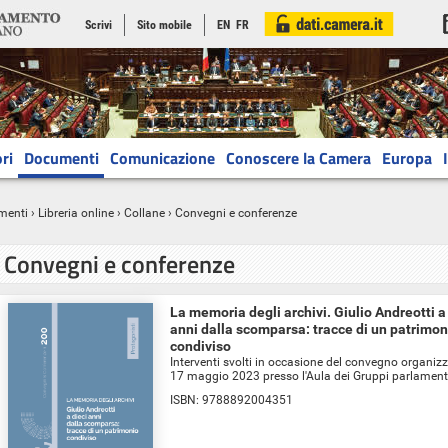
Scrivi
Sito mobile
EN
FR
ri
Documenti
Comunicazione
Conoscere la Camera
Europa
menti
›
Libreria online
› Collane › Convegni e conferenze
Convegni e conferenze
La memoria degli archivi. Giulio Andreotti a
anni dalla scomparsa: tracce di un patrimon
condiviso
Interventi svolti in occasione del convegno organizz
17 maggio 2023 presso l'Aula dei Gruppi parlament
ISBN:
9788892004351