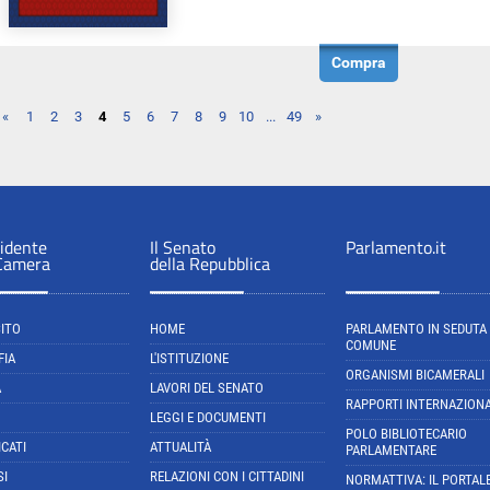
Compra
«
1
2
3
4
5
6
7
8
9
10
...
49
»
sidente
Il Senato
Parlamento.it
 Camera
della Repubblica
SITO
HOME
PARLAMENTO IN SEDUTA
COMUNE
FIA
L'ISTITUZIONE
ORGANISMI BICAMERALI
A
LAVORI DEL SENATO
RAPPORTI INTERNAZIONA
LEGGI E DOCUMENTI
POLO BIBLIOTECARIO
CATI
ATTUALITÀ
PARLAMENTARE
SI
RELAZIONI CON I CITTADINI
NORMATTIVA: IL PORTAL