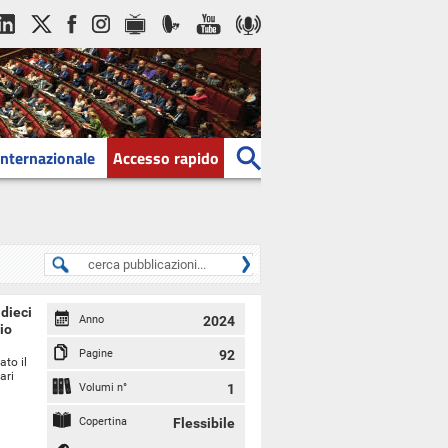
Internazionale
Accesso rapido
 dieci
Anno
2024
io
Pagine
92
ato il
ari
Volumi n°
1
Copertina
Flessibile