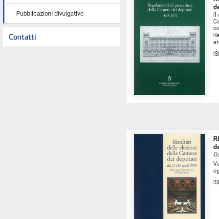
d
Pubblicazioni divulgative
Il
Ca
co
Contatti
R
ar
I
R
d
Da
Vo
og
I