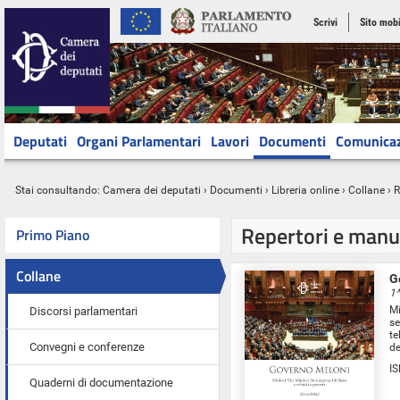
Scrivi
Sito mobi
Deputati
Organi Parlamentari
Lavori
Documenti
Comunica
Stai consultando:
Camera dei deputati
›
Documenti
›
Libreria online
› Collane › 
Repertori e manu
Primo Piano
Collane
G
1^
Mi
Discorsi parlamentari
se
te
Convegni e conferenze
de
I
Quaderni di documentazione