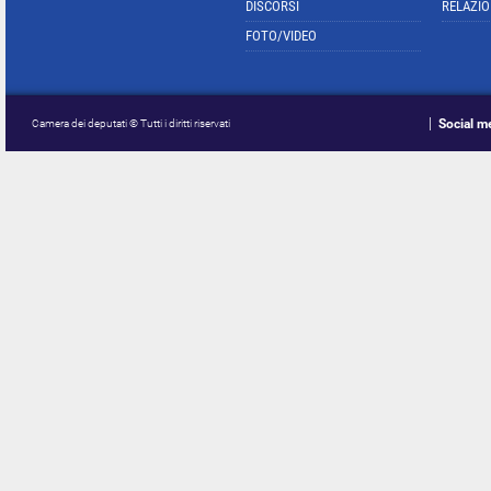
DISCORSI
RELAZIO
FOTO/VIDEO
Social m
Camera dei deputati © Tutti i diritti riservati