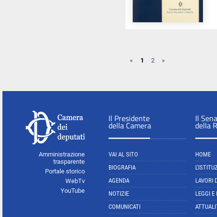
«
1
2
»
Il Presidente
Il Sen
della Camera
della 
Amministrazione
VAI AL SITO
HOME
trasparente
BIOGRAFIA
L'ISTITU
Portale storico
AGENDA
LAVORI 
WebTv
YouTube
NOTIZIE
LEGGI E
COMUNICATI
ATTUALI