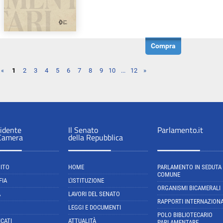
Compra
«
1
2
3
4
5
6
7
8
9
10
...
12
»
sidente
Il Senato
Parlamento.it
 Camera
della Repubblica
SITO
HOME
PARLAMENTO IN SEDUTA
COMUNE
FIA
L'ISTITUZIONE
ORGANISMI BICAMERALI
A
LAVORI DEL SENATO
RAPPORTI INTERNAZIONA
LEGGI E DOCUMENTI
POLO BIBLIOTECARIO
CATI
ATTUALITÀ
PARLAMENTARE