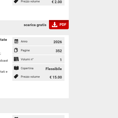
Prezzo volume
€ 2.00
PDF
scarica gratis
utate
Anno
2026
Pagine
352
;
Volumi n°
1
odcast
Copertina
Flessibile
tati e
Prezzo volume
€ 15.00