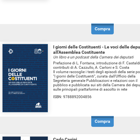
Compra
I giorni delle Costituenti - Le voci delle dep
all'Assemblea Costituente
Un libro e un podcast della Camera dei deputati
Prefazione di L. Fontana; introduzione di F. Castaldi
contributi di A. Cazzullo, A. Carloni e S. Costa
Il volume raccoglie i testi degli episodi della serie p
"I giorni delle Costituenti", curata dall'Ufficio della
Segreteria generale Pubblicazioni e relazioni con il
pubblico e pubblicata sui siti della Camera dei depu
sulle principali piattaforme di ascolto in rete
ISBN:
9788892004856
Compra
Carlo Casini