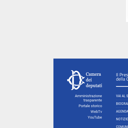
Il Pre
della
Amministrazione
VAI AL 
trasparente
BIOGRA
Portale storico
AGEND
WebTv
YouTube
NOTIZIE
COMUNI