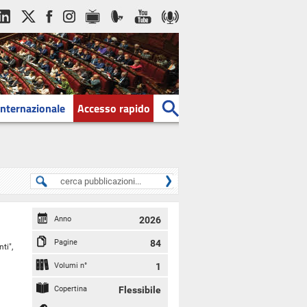
Internazionale
Accesso rapido
Anno
2026
Pagine
84
ti",
1
Volumi n°
1
Copertina
Flessibile