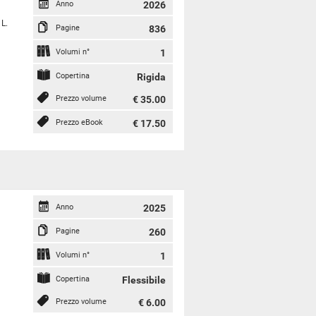
Anno
2026
 L.
Pagine
836
Volumi n°
1
Copertina
Rigida
Prezzo volume
€ 35.00
Prezzo eBook
€ 17.50
Anno
2025
Pagine
260
Volumi n°
1
Copertina
Flessibile
Prezzo volume
€ 6.00