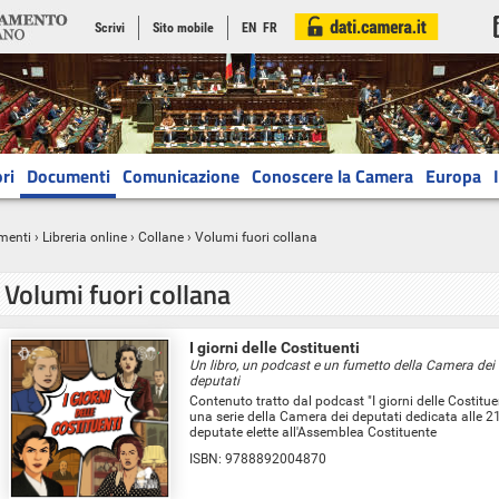
Scrivi
Sito mobile
EN
FR
ri
Documenti
Comunicazione
Conoscere la Camera
Europa
menti
›
Libreria online
› Collane › Volumi fuori collana
Volumi fuori collana
I giorni delle Costituenti
Un libro, un podcast e un fumetto della Camera dei
deputati
Contenuto tratto dal podcast "I giorni delle Costituen
una serie della Camera dei deputati dedicata alle 2
deputate elette all'Assemblea Costituente
ISBN:
9788892004870