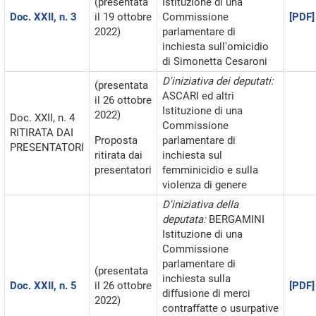
(presentata
Istituzione di una
Doc. XXII, n. 3
il 19 ottobre
Commissione
[PDF]
2022)
parlamentare di
inchiesta sull'omicidio
di Simonetta Cesaroni
D'iniziativa dei deputati:
(presentata
ASCARI ed altri
il 26 ottobre
Istituzione di una
2022)
Doc. XXII, n. 4
Commissione
RITIRATA DAI
Proposta
parlamentare di
PRESENTATORI
ritirata dai
inchiesta sul
presentatori
femminicidio e sulla
violenza di genere
D'iniziativa della
deputata:
BERGAMINI
Istituzione di una
Commissione
parlamentare di
(presentata
inchiesta sulla
Doc. XXII, n. 5
il 26 ottobre
[PDF]
diffusione di merci
2022)
contraffatte o usurpative