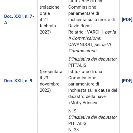
Istituzione di una
(relazione
Commissione
orale
parlamentare di
Doc. XXII, n. 7-
il 21
inchiesta sulla morte di
[PDF]
A
febbraio
David Rossi
2023)
Relatrici: VARCHI,
per la
II Commissione;
CAVANDOLI,
per la VI
Commissione
D'iniziativa del deputato:
PITTALIS
(presentata
Istituzione di una
il 23
Commissione
Doc. XXII, n. 9
[PDF]
novembre
parlamentare di
2022)
inchiesta sulle cause del
disastro della nave
«Moby Prince»
N. 9
D'iniziativa del deputato:
PITTALIS
N. 28