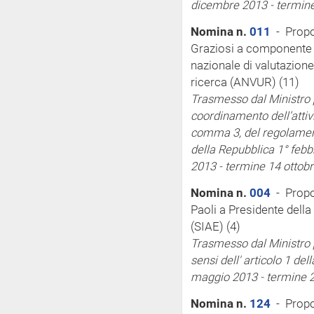
dicembre 2013 - termin
Nomina n.
011
- Propo
Graziosi a componente d
nazionale di valutazione
ricerca (ANVUR) (11)
Trasmesso dal Ministro p
coordinamento dell’attiv
comma 3, del regolament
della Repubblica 1° febb
2013 - termine 14 ottob
Nomina n.
004
- Propo
Paoli a Presidente della 
(SIAE) (4)
Trasmesso dal Ministro p
sensi
dell'
articolo 1 del
maggio 2013 - termine 
Nomina n.
124
- Propos