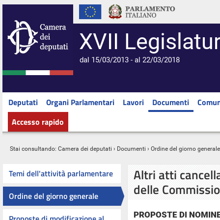
XVII Legislatu
dal 15/03/2013 - al 22/03/2018
Deputati
Organi Parlamentari
Lavori
Documenti
Comun
Accesso rapido
Stai consultando:
Camera dei deputati
›
Documenti
›
Ordine del giorno generale
Altri atti cancell
Temi dell'attività parlamentare
delle Commissio
Ordine del giorno generale
PROPOSTE DI NOMIN
Proposte di modificazione al