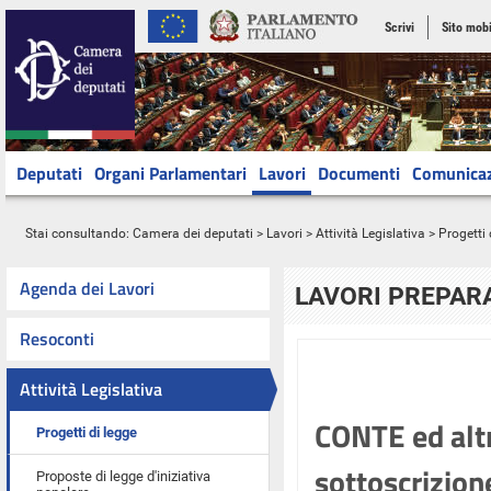
Scrivi
Sito mobi
Deputati
Organi Parlamentari
Lavori
Documenti
Comunica
Stai consultando:
Camera dei deputati
>
Lavori
>
Attività Legislativa
>
Progetti 
Agenda dei Lavori
LAVORI PREPARA
Resoconti
Attività Legislativa
CONTE ed altri
Progetti di legge
sottoscrizion
Proposte di legge d'iniziativa