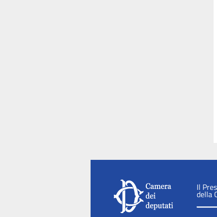
Il Pre
della