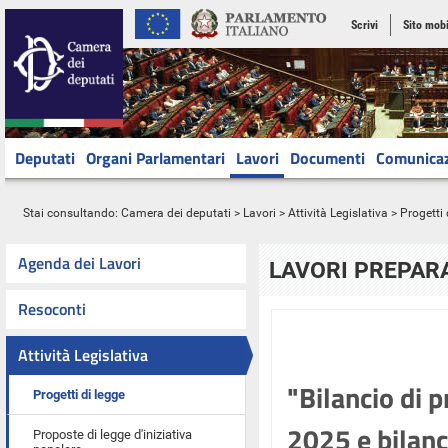
Scrivi
Sito mobi
Deputati
Organi Parlamentari
Lavori
Documenti
Comunica
Stai consultando:
Camera dei deputati
>
Lavori
>
Attività Legislativa
>
Progetti 
Agenda dei Lavori
LAVORI PREPARA
Resoconti
Attività Legislativa
"Bilancio di p
Progetti di legge
2025 e bilanc
Proposte di legge d'iniziativa