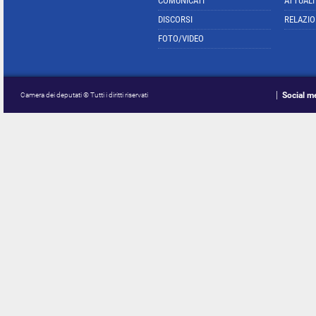
COMUNICATI
ATTUALI
DISCORSI
RELAZIO
FOTO/VIDEO
Social m
Camera dei deputati © Tutti i diritti riservati