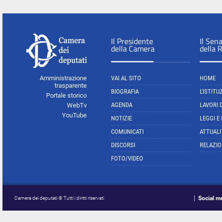
Il Presidente
Il Sen
della Camera
della 
Amministrazione
VAI AL SITO
HOME
trasparente
BIOGRAFIA
L'ISTITU
Portale storico
AGENDA
LAVORI 
WebTv
YouTube
NOTIZIE
LEGGI E
COMUNICATI
ATTUALI
DISCORSI
RELAZIO
FOTO/VIDEO
Social m
Camera dei deputati © Tutti i diritti riservati