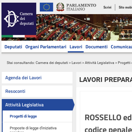
Scrivi
Sito mobi
Deputati
Organi Parlamentari
Lavori
Documenti
Comunica
Stai consultando:
Camera dei deputati
>
Lavori
>
Attività Legislativa
>
Progetti 
Agenda dei Lavori
LAVORI PREPARA
Resoconti
Attività Legislativa
ROSSELLO ed a
Progetti di legge
codice penale,
Proposte di legge d'iniziativa