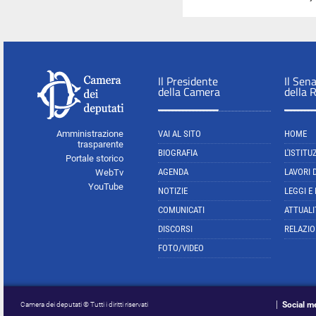
Il Presidente
Il Sen
della Camera
della 
Amministrazione
VAI AL SITO
HOME
trasparente
BIOGRAFIA
L'ISTITU
Portale storico
AGENDA
LAVORI 
WebTv
YouTube
NOTIZIE
LEGGI E
COMUNICATI
ATTUALI
DISCORSI
RELAZIO
FOTO/VIDEO
Social m
Camera dei deputati © Tutti i diritti riservati