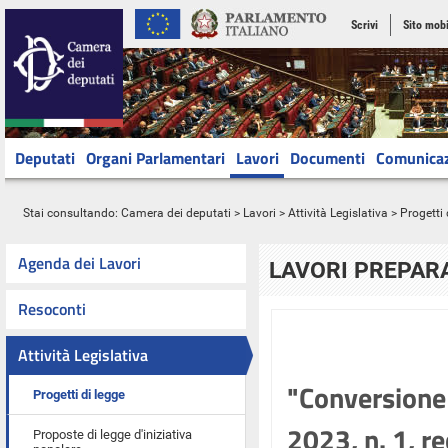
Scrivi
Sito mobi
Deputati
Organi Parlamentari
Lavori
Documenti
Comunica
Stai consultando:
Camera dei deputati
>
Lavori
>
Attività Legislativa
>
Progetti 
Agenda dei Lavori
LAVORI PREPARA
Resoconti
Attività Legislativa
"Conversione 
Progetti di legge
2023, n. 1, r
Proposte di legge d'iniziativa