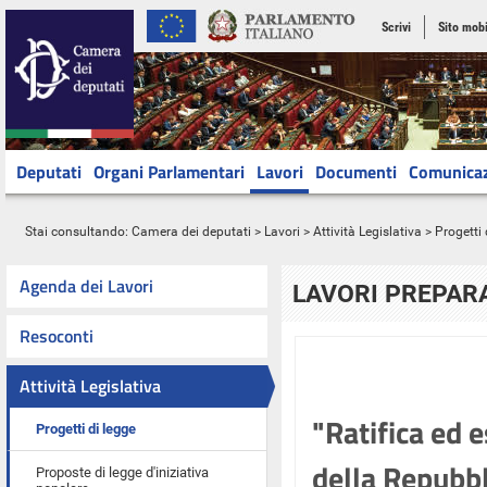
Scrivi
Sito mobi
Deputati
Organi Parlamentari
Lavori
Documenti
Comunica
Stai consultando:
Camera dei deputati
>
Lavori
>
Attività Legislativa
>
Progetti 
Agenda dei Lavori
LAVORI PREPARA
Resoconti
Attività Legislativa
"Ratifica ed 
Progetti di legge
della Repubbl
Proposte di legge d'iniziativa