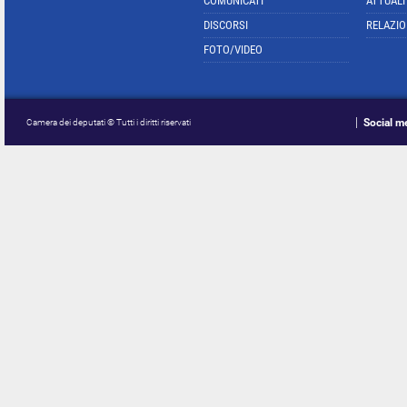
COMUNICATI
ATTUALI
DISCORSI
RELAZIO
FOTO/VIDEO
Social m
Camera dei deputati © Tutti i diritti riservati