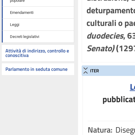
popolare
deturpamento,
Emendamenti
culturali o pa
Leggi
duodecies
, 6
Decreti legislativi
Senato)
(129
Attività di indirizzo, controllo e
conoscitiva
Parlamento in seduta comune
ITER
L
pubblicat
Natura:
Disegn