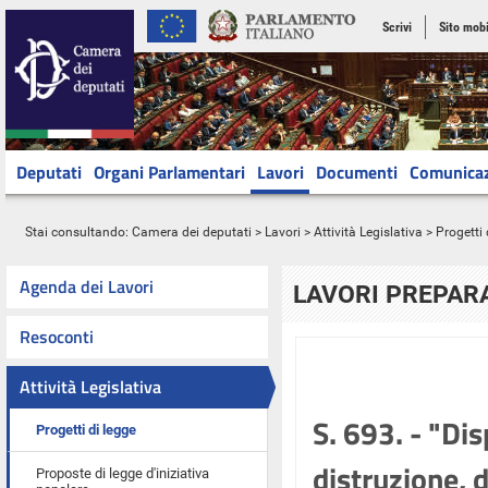
Scrivi
Sito mobi
Deputati
Organi Parlamentari
Lavori
Documenti
Comunica
Stai consultando:
Camera dei deputati
>
Lavori
>
Attività Legislativa
>
Progetti 
Agenda dei Lavori
LAVORI PREPARA
Resoconti
Attività Legislativa
S. 693. - "Dis
Progetti di legge
distruzione, 
Proposte di legge d'iniziativa