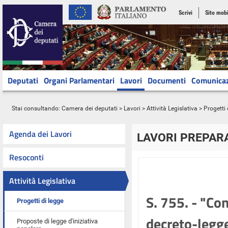
Scrivi
Sito mobi
Deputati
Organi Parlamentari
Lavori
Documenti
Comunica
Stai consultando:
Camera dei deputati
>
Lavori
>
Attività Legislativa
>
Progetti 
Agenda dei Lavori
LAVORI PREPARA
Resoconti
Attività Legislativa
S. 755. - "Co
Progetti di legge
decreto-legge
Proposte di legge d'iniziativa