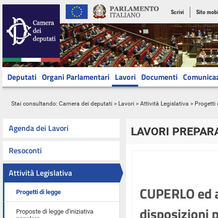
Scrivi
Sito mobi
Deputati
Organi Parlamentari
Lavori
Documenti
Comunica
Stai consultando:
Camera dei deputati
>
Lavori
>
Attività Legislativa
>
Progetti 
Agenda dei Lavori
LAVORI PREPARA
Resoconti
Attività Legislativa
CUPERLO ed alt
Progetti di legge
disposizioni p
Proposte di legge d'iniziativa