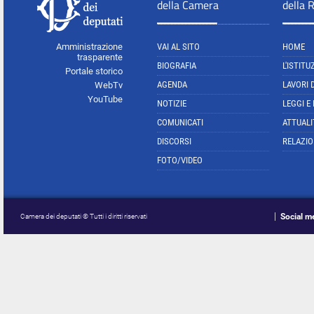
della Camera
della 
Amministrazione
VAI AL SITO
HOME
trasparente
BIOGRAFIA
L'ISTITU
Portale storico
AGENDA
LAVORI 
WebTv
YouTube
NOTIZIE
LEGGI E
COMUNICATI
ATTUALI
DISCORSI
RELAZIO
FOTO/VIDEO
Social m
Camera dei deputati © Tutti i diritti riservati