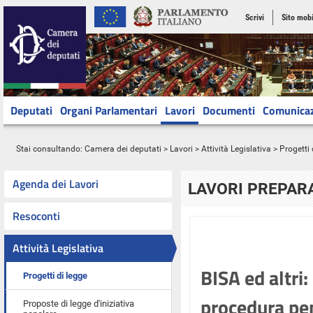
Scrivi
Sito mobi
Deputati
Organi Parlamentari
Lavori
Documenti
Comunica
Stai consultando:
Camera dei deputati
>
Lavori
>
Attività Legislativa
>
Progetti 
Agenda dei Lavori
LAVORI PREPARA
Resoconti
Attività Legislativa
BISA ed altri:
Progetti di legge
procedura pen
Proposte di legge d'iniziativa