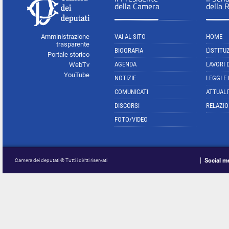
della Camera
della 
Amministrazione
VAI AL SITO
HOME
trasparente
BIOGRAFIA
L'ISTITU
Portale storico
AGENDA
LAVORI 
WebTv
YouTube
NOTIZIE
LEGGI E
COMUNICATI
ATTUALI
DISCORSI
RELAZIO
FOTO/VIDEO
Social m
Camera dei deputati © Tutti i diritti riservati