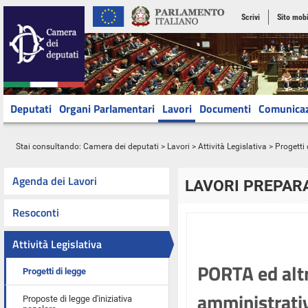
Scrivi
Sito mobi
Deputati
Organi Parlamentari
Lavori
Documenti
Comunica
Stai consultando:
Camera dei deputati
>
Lavori
>
Attività Legislativa
>
Progetti 
Agenda dei Lavori
LAVORI PREPARA
Resoconti
Attività Legislativa
PORTA ed altr
Progetti di legge
amministrativa
Proposte di legge d'iniziativa