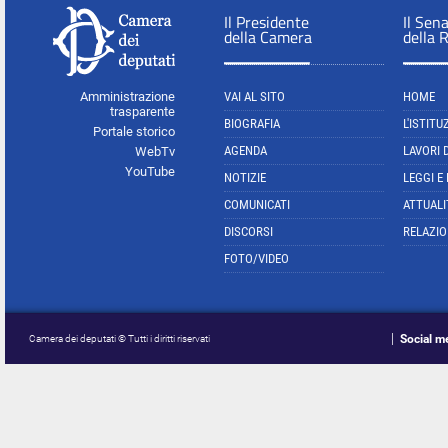
Il Presidente
Il Sen
della Camera
della 
Amministrazione
VAI AL SITO
HOME
trasparente
BIOGRAFIA
L'ISTITU
Portale storico
AGENDA
LAVORI 
WebTv
YouTube
NOTIZIE
LEGGI E
COMUNICATI
ATTUALI
DISCORSI
RELAZIO
FOTO/VIDEO
Social m
Camera dei deputati © Tutti i diritti riservati