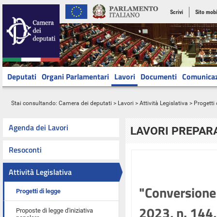
Scrivi
Sito mobi
Deputati
Organi Parlamentari
Lavori
Documenti
Comunica
Stai consultando:
Camera dei deputati
>
Lavori
>
Attività Legislativa
>
Progetti 
Agenda dei Lavori
LAVORI PREPARA
Resoconti
Attività Legislativa
"Conversione 
Progetti di legge
2023, n. 144, 
Proposte di legge d'iniziativa