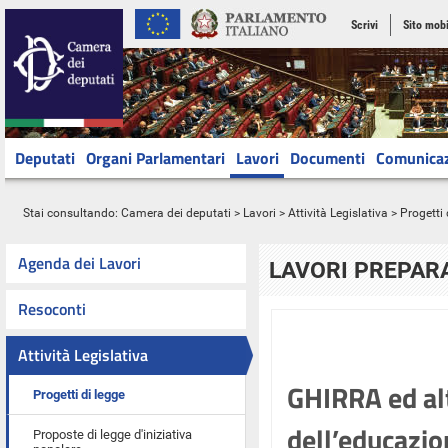
Scrivi
Sito mobi
Deputati
Organi Parlamentari
Lavori
Documenti
Comunica
Stai consultando:
Camera dei deputati
>
Lavori
>
Attività Legislativa
>
Progetti 
Agenda dei Lavori
LAVORI PREPARA
Resoconti
Attività Legislativa
GHIRRA ed alt
Progetti di legge
dell’educazion
Proposte di legge d'iniziativa