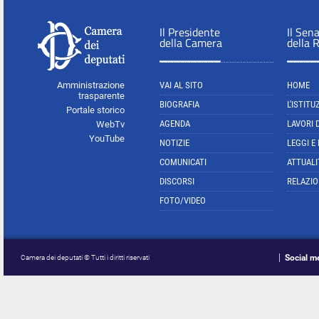
Il Presidente
Il Sen
della Camera
della 
Amministrazione
VAI AL SITO
HOME
trasparente
BIOGRAFIA
L'ISTITU
Portale storico
AGENDA
LAVORI 
WebTv
YouTube
NOTIZIE
LEGGI E
COMUNICATI
ATTUALI
DISCORSI
RELAZIO
FOTO/VIDEO
Social m
Camera dei deputati © Tutti i diritti riservati