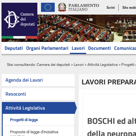
Scrivi
Sito mobi
Deputati
Organi Parlamentari
Lavori
Documenti
Comunica
Stai consultando:
Camera dei deputati
>
Lavori
>
Attività Legislativa
>
Progetti 
Agenda dei Lavori
LAVORI PREPARA
Resoconti
Attività Legislativa
BOSCHI ed alt
Progetti di legge
della neuropa
Proposte di legge d'iniziativa