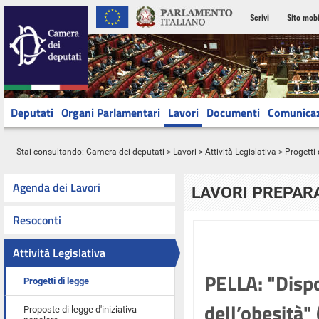
Scrivi
Sito mobi
Deputati
Organi Parlamentari
Lavori
Documenti
Comunica
Stai consultando:
Camera dei deputati
>
Lavori
>
Attività Legislativa
>
Progetti 
Agenda dei Lavori
LAVORI PREPARA
Resoconti
Attività Legislativa
PELLA: "Dispo
Progetti di legge
dell’obesità"
Proposte di legge d'iniziativa