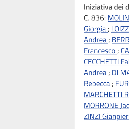
Iniziativa dei 
C. 836:
MOLIN
Giorgia
;
LOIZ
Andrea
;
BERR
Francesco
;
CA
CECCHETTI Fa
Andrea
;
DI M
Rebecca
;
FUR
MARCHETTI Ri
MORRONE Ja
ZINZI Gianpie