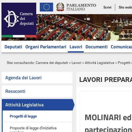
Scrivi
Sito mobi
Deputati
Organi Parlamentari
Lavori
Documenti
Comunica
Stai consultando:
Camera dei deputati
>
Lavori
>
Attività Legislativa
>
Progetti 
Agenda dei Lavori
LAVORI PREPARA
Resoconti
Attività Legislativa
MOLINARI ed a
Progetti di legge
partecipazione
Proposte di legge d'iniziativa