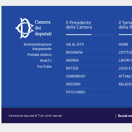
Il Presidente
Il Sen
della Camera
della 
Amministrazione
VAI AL SITO
HOME
trasparente
BIOGRAFIA
L'ISTITU
Portale storico
AGENDA
LAVORI 
WebTv
YouTube
NOTIZIE
LEGGI E
COMUNICATI
ATTUALI
DISCORSI
RELAZIO
FOTO/VIDEO
Social m
Camera dei deputati © Tutti i diritti riservati