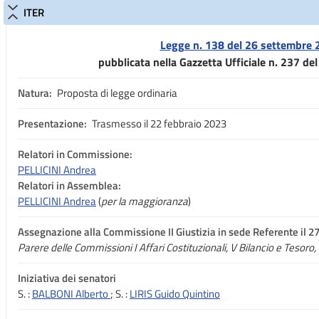
ITER
Legge n. 138 del 26 settembre 
pubblicata nella Gazzetta Ufficiale n. 237 de
Natura:
Proposta di legge ordinaria
Presentazione:
Trasmesso il 22 febbraio 2023
Relatori in Commissione:
PELLICINI Andrea
Relatori in Assemblea:
PELLICINI Andrea
(
per la maggioranza
)
Assegnazione
alla Commissione II Giustizia in sede Referente il 2
Parere delle Commissioni I Affari Costituzionali, V Bilancio e Tesoro, I
Iniziativa dei senatori
S.
:
BALBONI Alberto
; S.
:
LIRIS Guido Quintino