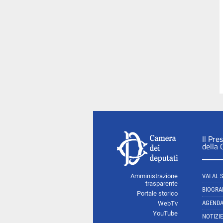
Il Pre
della
Amministrazione
VAI AL 
trasparente
BIOGRA
Portale storico
AGEND
WebTv
YouTube
NOTIZIE