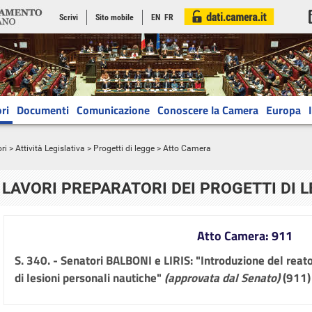
Scrivi
Sito mobile
EN
FR
ri
Documenti
Comunicazione
Conoscere la Camera
Europa
ri
>
Attività Legislativa
>
Progetti di legge
> Atto Camera
LAVORI PREPARATORI DEI PROGETTI DI 
Atto Camera: 911
S. 340. - Senatori BALBONI e LIRIS: "Introduzione del reato
di lesioni personali nautiche"
(approvata dal Senato)
(911)