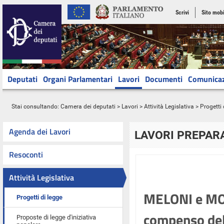
Scrivi
Sito mobi
Deputati
Organi Parlamentari
Lavori
Documenti
Comunica
Stai consultando:
Camera dei deputati
>
Lavori
>
Attività Legislativa
>
Progetti 
Agenda dei Lavori
LAVORI PREPARA
Resoconti
Attività Legislativa
MELONI e MOR
Progetti di legge
compenso dell
Proposte di legge d'iniziativa