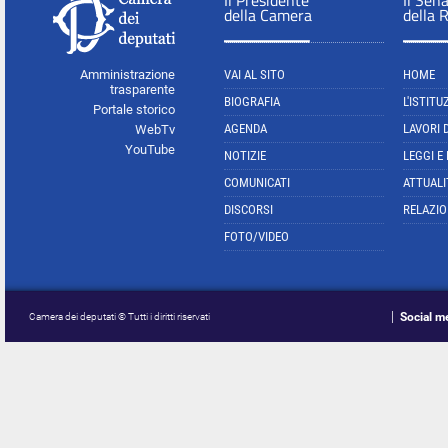
Il Presidente
Il Sen
della Camera
della 
Amministrazione
VAI AL SITO
HOME
trasparente
BIOGRAFIA
L'ISTITU
Portale storico
AGENDA
LAVORI 
WebTv
YouTube
NOTIZIE
LEGGI E
COMUNICATI
ATTUALI
DISCORSI
RELAZIO
FOTO/VIDEO
Social m
Camera dei deputati © Tutti i diritti riservati