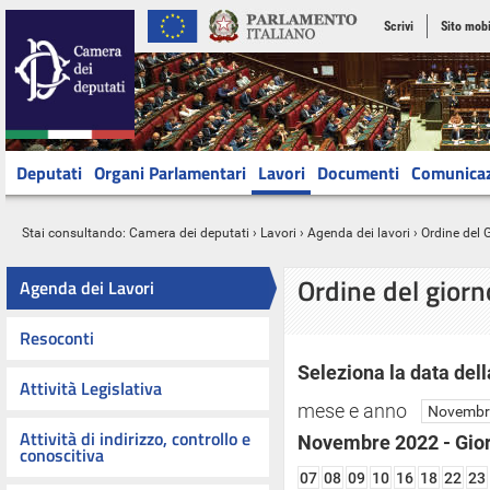
Scrivi
Sito mobi
Deputati
Organi Parlamentari
Lavori
Documenti
Comunica
Stai consultando:
Camera dei deputati
›
Lavori
›
Agenda dei lavori
› Ordine del 
Ordine del gior
Agenda dei Lavori
Resoconti
Seleziona la data dell
Attività Legislativa
mese e anno
Attività di indirizzo, controllo e
Novembre 2022 - Gio
conoscitiva
07
08
09
10
16
18
22
23