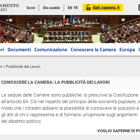
Scrivi
Sito mobile
EN
FR
ri
Documenti
Comunicazione
Conoscere la Camera
Europa
ri
> Pubblicità dei Lavori
CONOSCERE LA CAMERA: LA PUBBLICITÀ DEI LAVORI
Le sedute delle Camere sono pubbliche: lo prescrive la Costituzione
all'articolo 64. Ciò nel rispetto del principio della sovranità popolare, i
modo che i cittadini abbiano la possibilità di conoscere le posizioni e
gli atti di chi li rappresenta e di formarsi un'opinione sugli argomenti
del dibattito politico.
VOGLIO SAPERNE DI P