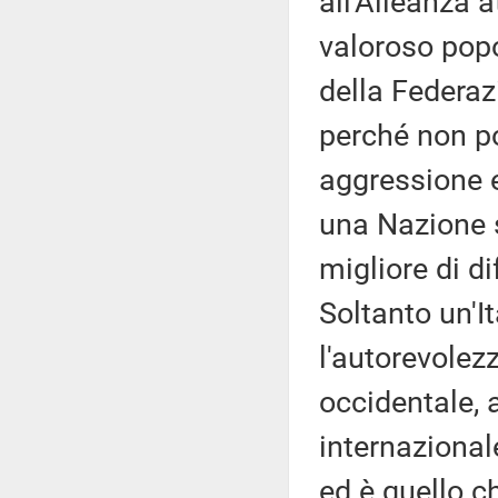
all'Alleanza a
valoroso popo
della Federa
perché non po
aggressione e 
una Nazione 
migliore di di
Soltanto un'I
l'autorevolezz
occidentale, a
internazional
ed è quello c