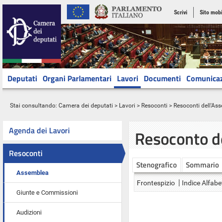
Scrivi
Sito mobi
Deputati
Organi Parlamentari
Lavori
Documenti
Comunica
Stai consultando:
Camera dei deputati
>
Lavori
>
Resoconti
>
Resoconti dell'As
Agenda dei Lavori
Resoconto d
Resoconti
Stenografico
Sommario
Assemblea
Frontespizio
Indice Alfabe
Giunte e Commissioni
Audizioni