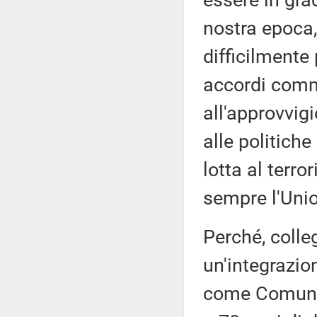
essere in grad
nostra epoca,
difficilmente
accordi comm
all'approvvig
alle politiche
lotta al terro
sempre l'Unio
Perché, colle
un'integrazio
come Comunit