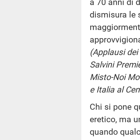
a 70 anni di d
dismisura le 
maggiormente
approvvigion
(Applausi dei 
Salvini Premi
Misto-Noi Mode
e Italia al Ce
Chi si pone q
eretico, ma u
quando qualc