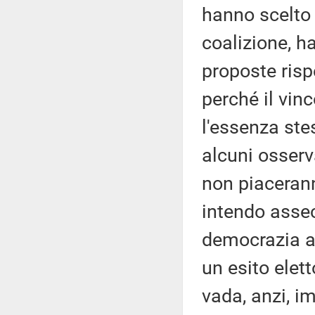
hanno scelto i
coalizione, 
proposte risp
perché il vin
l'essenza ste
alcuni osserva
non piacerann
intendo assec
democrazia ap
un esito elet
vada, anzi, i