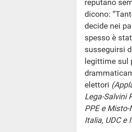
reputano semp
dicono: “Tant
decide nei pal
spesso è stat
susseguirsi 
legittime sul
drammaticamen
elettori
(Appla
Lega-Salvini 
PPE e Misto-N
Italia, UDC e 