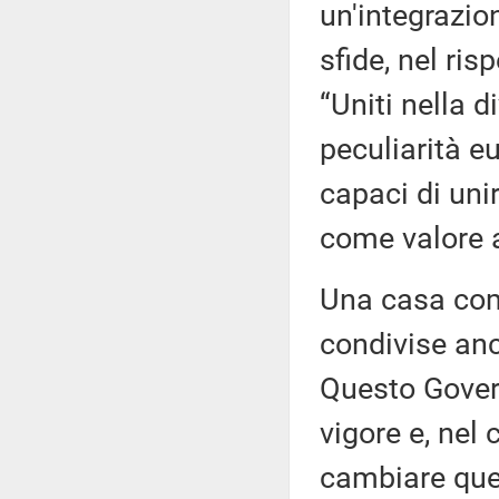
un'integrazion
sfide, nel ris
“Uniti nella 
peculiarità e
capaci di uni
come valore 
Una casa com
condivise an
Questo Govern
vigore e, nel 
cambiare quel