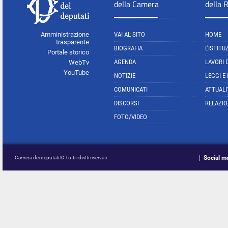
della Camera
della 
Amministrazione
VAI AL SITO
HOME
trasparente
BIOGRAFIA
L'ISTITU
Portale storico
AGENDA
LAVORI 
WebTv
YouTube
NOTIZIE
LEGGI E
COMUNICATI
ATTUALI
DISCORSI
RELAZIO
FOTO/VIDEO
Social m
Camera dei deputati © Tutti i diritti riservati