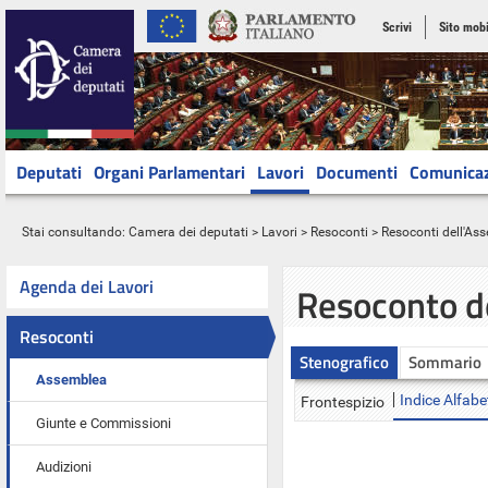
Scrivi
Sito mobi
Deputati
Organi Parlamentari
Lavori
Documenti
Comunica
Stai consultando:
Camera dei deputati
>
Lavori
>
Resoconti
>
Resoconti dell'As
Agenda dei Lavori
Resoconto d
Resoconti
Stenografico
Sommario
Assemblea
Indice Alfabe
Frontespizio
Giunte e Commissioni
Audizioni