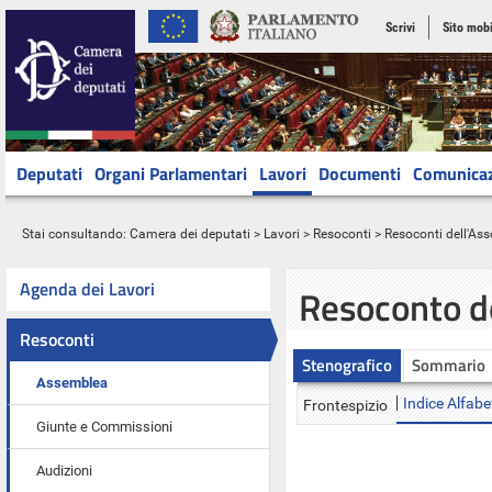
Scrivi
Sito mobi
Deputati
Organi Parlamentari
Lavori
Documenti
Comunica
Stai consultando:
Camera dei deputati
>
Lavori
>
Resoconti
>
Resoconti dell'As
Agenda dei Lavori
Resoconto d
Resoconti
Stenografico
Sommario
Assemblea
Indice Alfabe
Frontespizio
Giunte e Commissioni
Audizioni