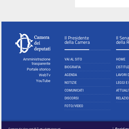
Il Presidente
Il Sen
della Camera
della 
Amministrazione
VAI AL SITO
HOME
trasparente
BIOGRAFIA
L'ISTITU
Portale storico
AGENDA
LAVORI 
WebTv
YouTube
NOTIZIE
LEGGI E
COMUNICATI
ATTUALI
DISCORSI
RELAZIO
FOTO/VIDEO
Camera dei deputati © Tutti i diritti riservati