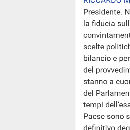
RICCARDO M
Presidente. 
la fiducia su
convintamente
scelte politi
bilancio e p
del provvedim
stanno a cuor
del Parlament
tempi dell'es
Paese sono st
definitivo de