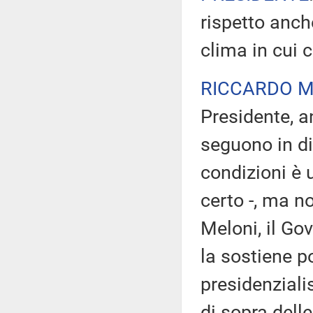
rispetto anch
clima in cui 
RICCARDO M
Presidente, an
seguono in di
condizioni è 
certo -, ma n
Meloni, il Go
la sostiene p
presidenzial
di sopra delle