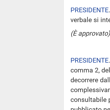
PRESIDENTE
verbale si in
(È approvato)
PRESIDENTE
comma 2, del
decorrere dal
complessivam
consultabile 
pubblicato nel