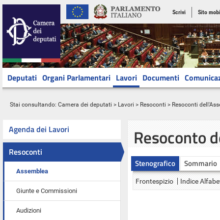
Scrivi
Sito mobi
Deputati
Organi Parlamentari
Lavori
Documenti
Comunica
Stai consultando:
Camera dei deputati
>
Lavori
>
Resoconti
>
Resoconti dell'As
Agenda dei Lavori
Resoconto d
Resoconti
Stenografico
Sommario
Assemblea
Frontespizio
Indice Alfabe
Giunte e Commissioni
Audizioni