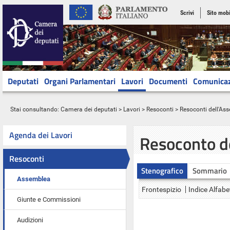
Scrivi
Sito mobi
Deputati
Organi Parlamentari
Lavori
Documenti
Comunica
Stai consultando:
Camera dei deputati
>
Lavori
>
Resoconti
>
Resoconti dell'As
Agenda dei Lavori
Resoconto d
Resoconti
Stenografico
Sommario
Assemblea
Frontespizio
Indice Alfabe
Giunte e Commissioni
Audizioni