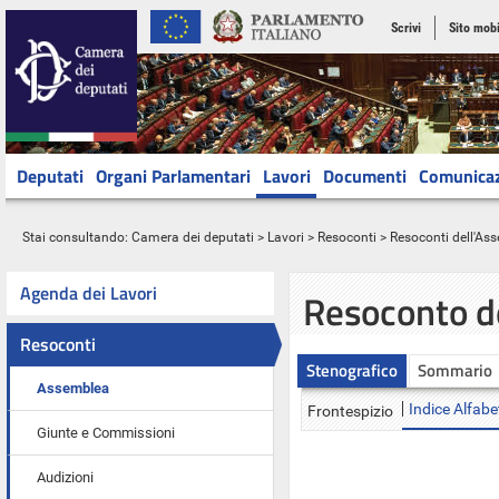
Scrivi
Sito mobi
Deputati
Organi Parlamentari
Lavori
Documenti
Comunica
Stai consultando:
Camera dei deputati
>
Lavori
>
Resoconti
>
Resoconti dell'As
Agenda dei Lavori
Resoconto d
Resoconti
Stenografico
Sommario
Assemblea
Indice Alfabe
Frontespizio
Giunte e Commissioni
Audizioni