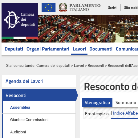
Scrivi
Sito mobi
Deputati
Organi Parlamentari
Lavori
Documenti
Comunica
Stai consultando:
Camera dei deputati
>
Lavori
>
Resoconti
>
Resoconti dell'As
Agenda dei Lavori
Resoconto d
Resoconti
Stenografico
Sommario
Assemblea
Indice Alfabe
Frontespizio
Giunte e Commissioni
Audizioni