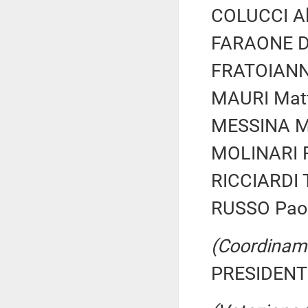
COLUCCI Al
FARAONE Dav
FRATOIANNI
MAURI Matt
MESSINA Man
MOLINARI R
RICCIARDI T
RUSSO Paolo
(Coordiname
PRESIDENTE