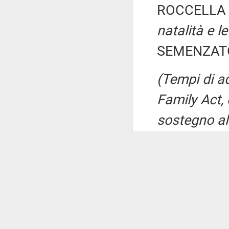
ROCCELLA 
natalità e l
SEMENZATO 
(Tempi di ad
Family Act, 
sostegno all
rifinanziare 
promossi da
PRESIDENTE
D'ALESSIO A
GADDA Maria