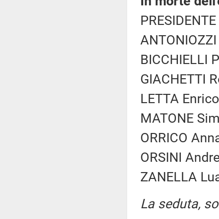
In morte dell
PRESIDENTE 
ANTONIOZZI A
BICCHIELLI P
GIACHETTI Ro
LETTA Enrico 
MATONE Simo
ORRICO Anna 
ORSINI Andrea
ZANELLA Luan
La seduta, sos