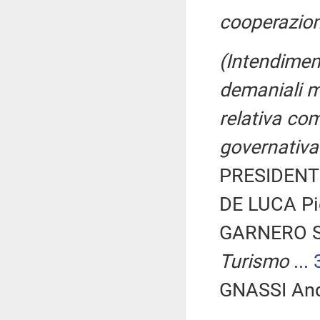
cooperazion
(Intendimen
demaniali m
relativa co
governativa
PRESIDENTE
DE LUCA Pie
GARNERO S
Turismo
...
GNASSI Andr