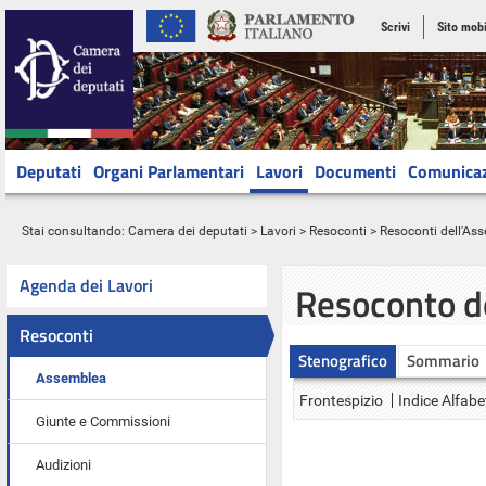
Scrivi
Sito mobi
Deputati
Organi Parlamentari
Lavori
Documenti
Comunica
Stai consultando:
Camera dei deputati
>
Lavori
>
Resoconti
>
Resoconti dell'As
Agenda dei Lavori
Resoconto d
Resoconti
Stenografico
Sommario
Assemblea
Frontespizio
Indice Alfabe
Giunte e Commissioni
Audizioni