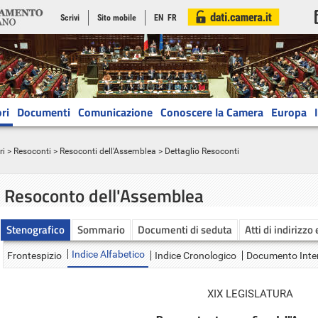
Scrivi
Sito mobile
EN
FR
ri
Documenti
Comunicazione
Conoscere la Camera
Europa
ri
>
Resoconti
>
Resoconti dell'Assemblea
> Dettaglio Resoconti
Resoconto dell'Assemblea
Stenografico
Sommario
Documenti di seduta
Atti di indirizzo
Indice Alfabetico
Frontespizio
Indice Cronologico
Documento Inte
XIX LEGISLATURA