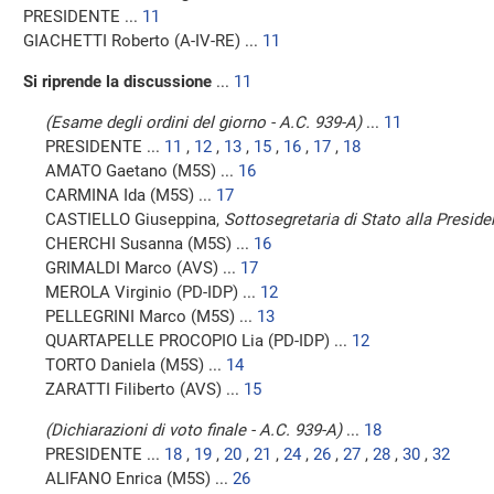
PRESIDENTE ...
11
GIACHETTI Roberto (A-IV-RE) ...
11
Si riprende la discussione
...
11
(Esame degli ordini del giorno - A.C. 939-A)
...
11
PRESIDENTE ...
11
,
12
,
13
,
15
,
16
,
17
,
18
AMATO Gaetano (M5S) ...
16
CARMINA Ida (M5S) ...
17
CASTIELLO Giuseppina,
Sottosegretaria di Stato alla Preside
CHERCHI Susanna (M5S) ...
16
GRIMALDI Marco (AVS) ...
17
MEROLA Virginio (PD-IDP) ...
12
PELLEGRINI Marco (M5S) ...
13
QUARTAPELLE PROCOPIO Lia (PD-IDP) ...
12
TORTO Daniela (M5S) ...
14
ZARATTI Filiberto (AVS) ...
15
(Dichiarazioni di voto finale - A.C. 939-A)
...
18
PRESIDENTE ...
18
,
19
,
20
,
21
,
24
,
26
,
27
,
28
,
30
,
32
ALIFANO Enrica (M5S) ...
26