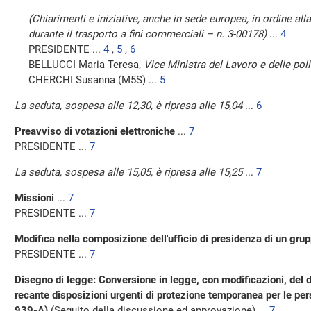
(Chiarimenti e iniziative, anche in sede europea, in ordine all
durante il trasporto a fini commerciali – n. 3-00178)
...
4
PRESIDENTE ...
4
,
5
,
6
BELLUCCI Maria Teresa,
Vice Ministra del Lavoro e delle poli
CHERCHI Susanna (M5S) ...
5
La seduta, sospesa alle 12,30, è ripresa alle 15,04
...
6
Preavviso di votazioni elettroniche
...
7
PRESIDENTE ...
7
La seduta, sospesa alle 15,05, è ripresa alle 15,25
...
7
Missioni
...
7
PRESIDENTE ...
7
Modifica nella composizione dell'ufficio di presidenza di un gr
PRESIDENTE ...
7
Disegno di legge: Conversione in legge, con modificazioni, del
recante disposizioni urgenti di protezione temporanea per le per
939-A)
(Seguito della discussione ed approvazione) ...
7