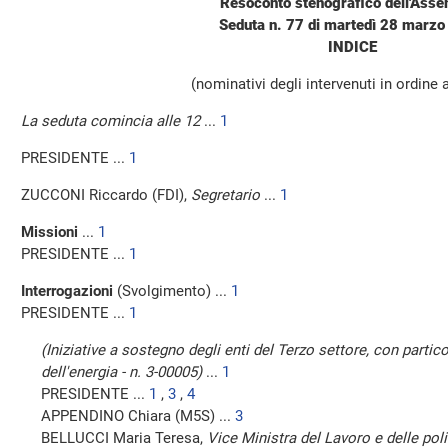
Resoconto stenografico dell'Ass
Seduta n. 77 di martedì 28 marz
INDICE
(nominativi degli intervenuti in ordine 
La seduta comincia alle 12
...
1
PRESIDENTE ...
1
ZUCCONI Riccardo (FDI),
Segretario
...
1
Missioni
...
1
PRESIDENTE ...
1
Interrogazioni
(Svolgimento) ...
1
PRESIDENTE ...
1
(Iniziative a sostegno degli enti del Terzo settore, con partico
dell'energia - n. 3-00005)
...
1
PRESIDENTE ...
1
,
3
,
4
APPENDINO Chiara (M5S) ...
3
BELLUCCI Maria Teresa,
Vice Ministra del Lavoro e delle poli