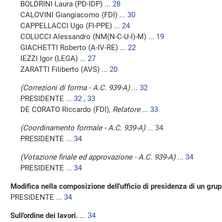
BOLDRINI Laura (PD-IDP) ...
28
CALOVINI Giangiacomo (FDI) ...
30
CAPPELLACCI Ugo (FI-PPE) ...
24
COLUCCI Alessandro (NM(N-C-U-I)-M) ...
19
GIACHETTI Roberto (A-IV-RE) ...
22
IEZZI Igor (LEGA) ...
27
ZARATTI Filiberto (AVS) ...
20
(Correzioni di forma - A.C. 939-A)
...
32
PRESIDENTE ...
32
,
33
DE CORATO Riccardo (FDI),
Relatore
...
33
(Coordinamento formale - A.C. 939-A)
...
34
PRESIDENTE ...
34
(Votazione finale ed approvazione - A.C. 939-A)
...
34
PRESIDENTE ...
34
Modifica nella composizione dell'ufficio di presidenza di un gr
PRESIDENTE ...
34
Sull'ordine dei lavori
.
...
34