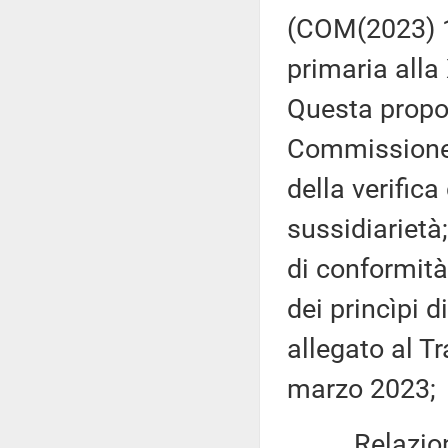
(COM(2023) 1
primaria alla
Questa propos
Commissione (
della verifica
sussidiarietà;
di conformità
dei princìpi d
allegato al T
marzo 2023;
Relazione d