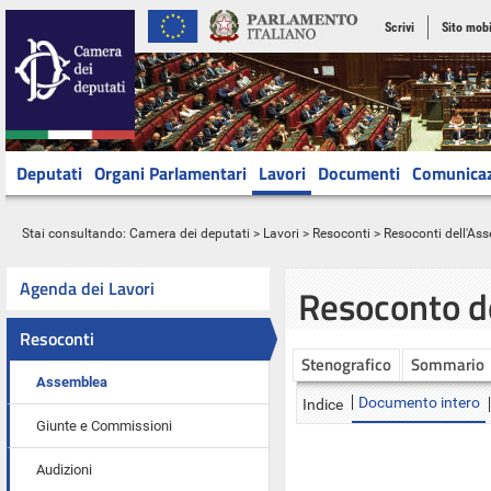
Scrivi
Sito mobi
Deputati
Organi Parlamentari
Lavori
Documenti
Comunica
Stai consultando:
Camera dei deputati
>
Lavori
>
Resoconti
>
Resoconti dell'As
Agenda dei Lavori
Resoconto d
Resoconti
Stenografico
Sommario
Assemblea
Documento intero
Indice
Giunte e Commissioni
Audizioni