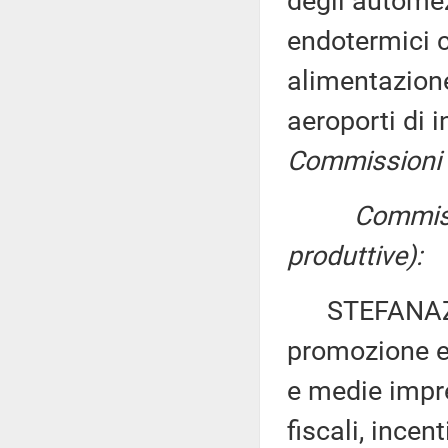
degli automez
endotermici 
alimentazione
aeroporti di 
Commissioni I,
Commissi
produttive):
STEFANAZZI e
promozione e
e medie impr
fiscali, incen