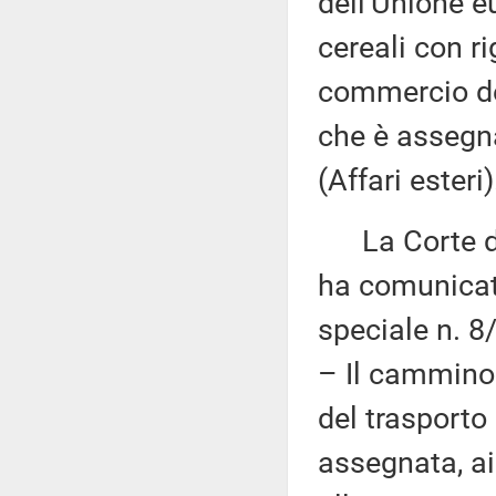
dell'Unione e
cereali con r
commercio dei
che è assegna
(Affari esteri)
La Corte dei
ha comunicato
speciale n. 8
– Il cammino 
del trasporto
assegnata, ai