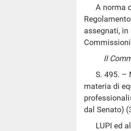
A norma del 
Regolamento, 
assegnati, in 
Commissioni
II Commi
S. 495. – M
materia di e
professionali
dal Senato) 
LUPI ed altri