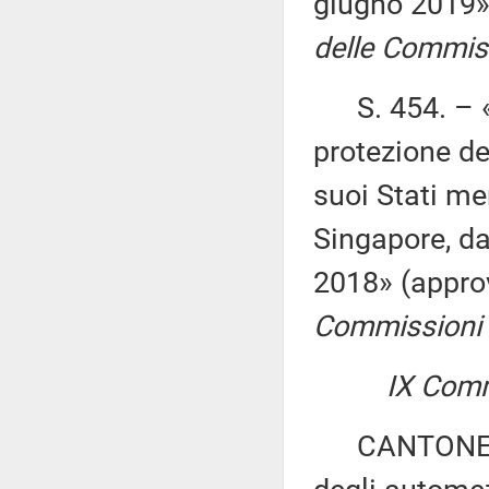
giugno 2019»
delle Commissio
S. 454. – «R
protezione de
suoi Stati me
Singapore, dal
2018» (appro
Commissioni I, 
IX Comm
CANTONE ed a