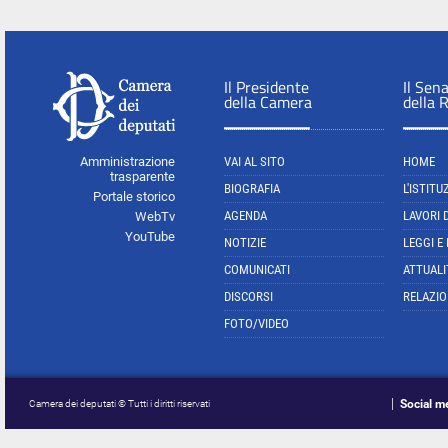
Il Presidente
Il Sen
della Camera
della 
Amministrazione
VAI AL SITO
HOME
trasparente
BIOGRAFIA
L'ISTITU
Portale storico
AGENDA
LAVORI 
WebTv
YouTube
NOTIZIE
LEGGI E
COMUNICATI
ATTUALI
DISCORSI
RELAZIO
FOTO/VIDEO
Social m
Camera dei deputati © Tutti i diritti riservati