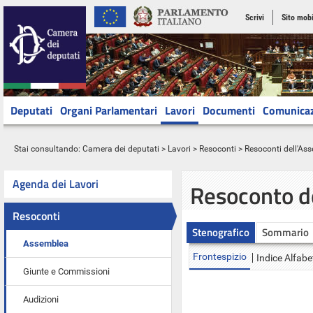
Scrivi
Sito mobi
Deputati
Organi Parlamentari
Lavori
Documenti
Comunica
Stai consultando:
Camera dei deputati
>
Lavori
>
Resoconti
>
Resoconti dell'As
Agenda dei Lavori
Resoconto d
Resoconti
Stenografico
Sommario
Assemblea
Frontespizio
Indice Alfabe
Giunte e Commissioni
Audizioni