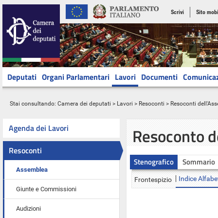
Scrivi
Sito mobi
Deputati
Organi Parlamentari
Lavori
Documenti
Comunica
Stai consultando:
Camera dei deputati
>
Lavori
>
Resoconti
>
Resoconti dell'As
Agenda dei Lavori
Resoconto d
Resoconti
Stenografico
Sommario
Assemblea
Indice Alfabe
Frontespizio
Giunte e Commissioni
Audizioni