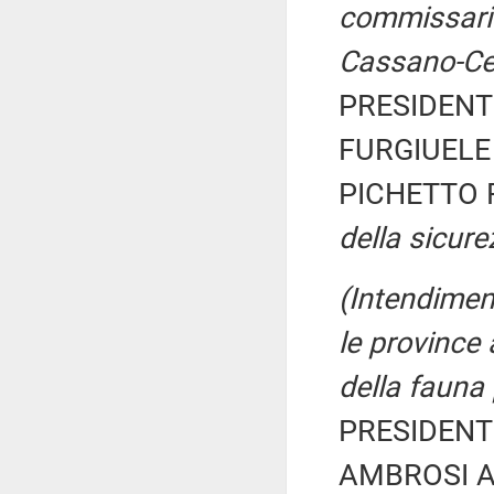
commissario
Cassano-Cer
PRESIDENTE
FURGIUELE 
PICHETTO F
della sicur
(Intendiment
le province
della fauna 
PRESIDENTE
AMBROSI Ale