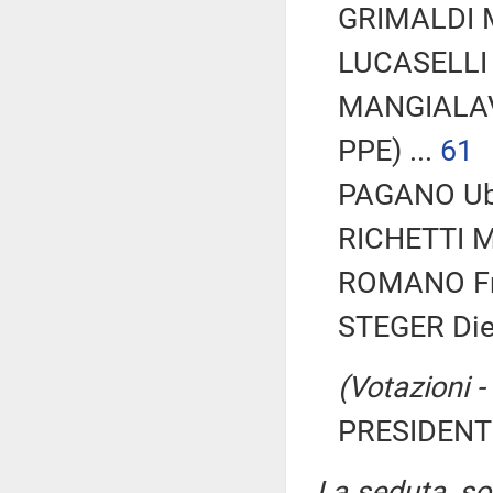
GRIMALDI M
LUCASELLI Y
MANGIALAVO
PPE) ...
61
PAGANO Uba
RICHETTI Ma
ROMANO Fra
STEGER Diet
(Votazioni - 
PRESIDENTE
La seduta, sos