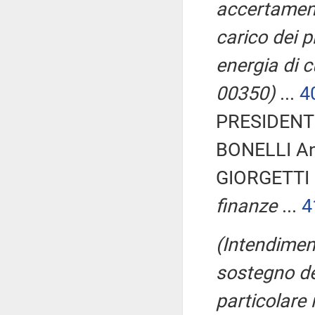
accertamenti
carico dei p
energia di c
00350)
...
4
PRESIDENTE
BONELLI An
GIORGETTI 
finanze
...
4
(Intendiment
sostegno del
particolare 