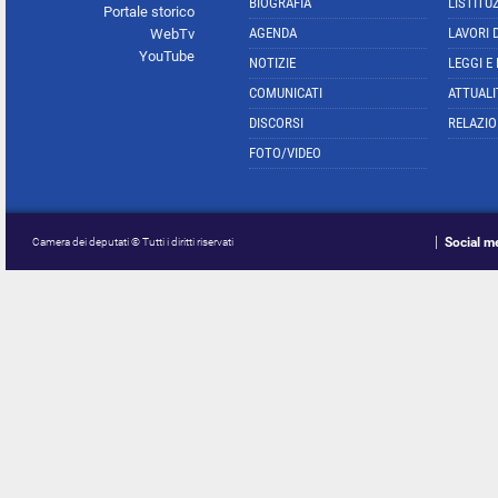
BIOGRAFIA
L'ISTITU
Portale storico
AGENDA
LAVORI 
WebTv
YouTube
NOTIZIE
LEGGI E
COMUNICATI
ATTUALI
DISCORSI
RELAZIO
FOTO/VIDEO
Social m
Camera dei deputati © Tutti i diritti riservati