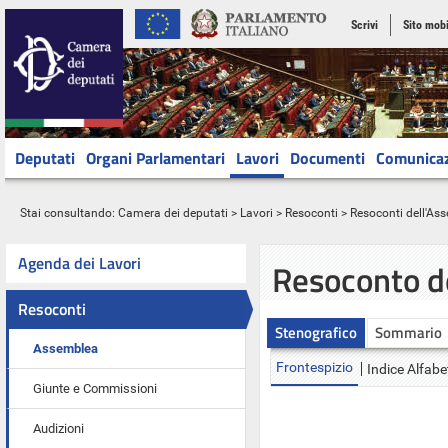
Scrivi
Sito mobi
Deputati
Organi Parlamentari
Lavori
Documenti
Comunica
Stai consultando:
Camera dei deputati
>
Lavori
>
Resoconti
>
Resoconti dell'As
Agenda dei Lavori
Resoconto d
Resoconti
Stenografico
Sommario
Assemblea
Frontespizio
Indice Alfabe
Giunte e Commissioni
Audizioni