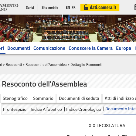
Scrivi
Sito mobile
EN
FR
ri
Documenti
Comunicazione
Conoscere la Camera
Europa
ri
>
Resoconti
>
Resoconti dell'Assemblea
> Dettaglio Resoconti
Resoconto dell'Assemblea
Stenografico
Sommario
Documenti di seduta
Atti di indirizzo
Documento Inte
Frontespizio
Indice Alfabetico
Indice Cronologico
XIX LEGISLATURA