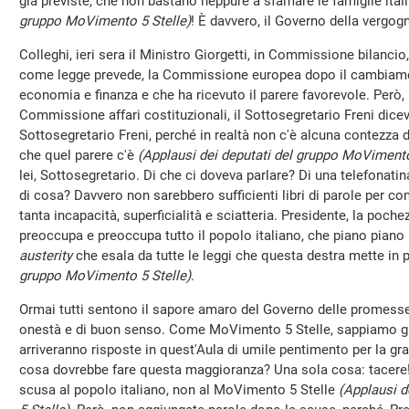
già previste, che non bastano neppure a sfamare le famiglie ita
gruppo MoVimento 5 Stelle)
! È davvero, il Governo della vergog
Colleghi, ieri sera il Ministro Giorgetti, in Commissione bilancio
come legge prevede, la Commissione europea dopo il cambiamen
economia e finanza e che ha ricevuto il parere favorevole. Però
Commissione affari costituzionali, il Sottosegretario Freni diceva
Sottosegretario Freni, perché in realtà non c'è alcuna contezza 
che quel parere c'è
(Applausi dei deputati del gruppo MoVimento
lei, Sottosegretario. Di che ci doveva parlare? Di una telefonat
di cosa? Davvero non sarebbero sufficienti libri di parole per 
tanta incapacità, superficialità e sciatteria. Presidente, la poche
preoccupa e preoccupa tutto il popolo italiano, che piano piano in
austerity
che esala da tutte le leggi che questa destra mette in 
gruppo MoVimento 5 Stelle)
.
Ormai tutti sentono il sapore amaro del Governo delle promesse t
onestà e di buon senso. Come MoVimento 5 Stelle, sappiamo g
arriveranno risposte in quest'Aula di umile pentimento per la gra
cosa dovrebbe fare questa maggioranza? Una sola cosa: tacere! 
scusa al popolo italiano, non al MoVimento 5 Stelle
(Applausi 