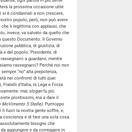
idente, ogni parola in più serve
asterà la prossima occasione utile
sì si è condannati a non crescere,
l nostro popolo, però, non può avere
 che li legittima con applausi, che
lo, invece, va salvato da quello che
on questo Documento. Il Governo
uzione pubblica, di giustizia, di
tà e del popolo. Presidente, di
rassegnarci a guardarvi, mentre
ossiamo rassegnarci? Perché noi non
sempre “no” alla prepotenza,
à nei confronti di tutti quei
 Fratelli d'Italia, la Lega e Forza
messamente: mai
slogan
fu più
 siete prontissimi, ma a dare il
po MoVimento 5 Stelle).
Purtroppo
lì fuori la nostra gente soffre, e,
la coscienza e di fare una sola cosa
be assolutamente bisogno che
e da aggiungere e da correggere in