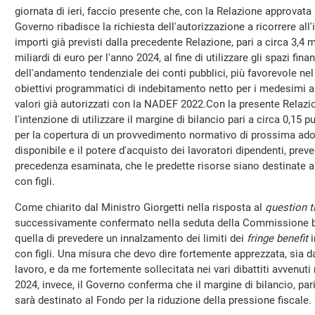
giornata di ieri, faccio presente che, con la Relazione approvata ie
Governo ribadisce la richiesta dell'autorizzazione a ricorrere al
importi già previsti dalla precedente Relazione, pari a circa 3,4 m
miliardi di euro per l'anno 2024, al fine di utilizzare gli spazi finan
dell'andamento tendenziale dei conti pubblici, più favorevole nel 
obiettivi programmatici di indebitamento netto per i medesimi an
valori già autorizzati con la NADEF 2022.Con la presente Relazi
l'intenzione di utilizzare il margine di bilancio pari a circa 0,15 p
per la copertura di un provvedimento normativo di prossima adoz
disponibile e il potere d'acquisto dei lavoratori dipendenti, preve
precedenza esaminata, che le predette risorse siano destinate a
con figli.
Come chiarito dal Ministro Giorgetti nella risposta al
question 
successivamente confermato nella seduta della Commissione bil
quella di prevedere un innalzamento dei limiti dei
fringe benefit
i
con figli. Una misura che devo dire fortemente apprezzata, sia da
lavoro, e da me fortemente sollecitata nei vari dibattiti avvenuti
2024, invece, il Governo conferma che il margine di bilancio, pari 
sarà destinato al Fondo per la riduzione della pressione fiscale.