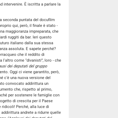
 intervenire. È iscritta a parlare la
 la seconda puntata del docufilm
prio qui, però, il finale è stato -
 una maggioranza impreparata, che
rdi ruggiti da bar. Ieri questo
turo italiano dalla sua stessa
anza assoluta. E sapete perché?
rracqueo che il reddito di
a l'altro come “divanisti”, loro - che
usi dei deputati del gruppo
to. Oggi ci viene garantito, però,
ché c'è una nuova versione del
ato convocato addirittura un
cumento che, rispetto al primo,
onché per sostenere le famiglie con
rogetto di crescita per il Paese
 ridicoli! Perché, alla luce di
addirittura andrete a ridurre quelle