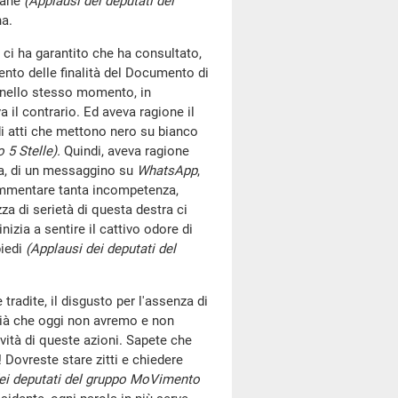
liane
(Applausi dei deputati del
na.
, ci ha garantito che ha consultato,
to delle finalità del Documento di
, nello stesso momento, in
 il contrario. Ed aveva ragione il
di atti che mettono nero su bianco
 5 Stelle).
Quindi, aveva ragione
ina, di un messaggino su
WhatsApp
,
commentare tanta incompetenza,
zza di serietà di questa destra ci
izia a sentire il cattivo odore di
piedi
(Applausi dei deputati del
radite, il disgusto per l'assenza di
ià che oggi non avremo e non
vità di queste azioni. Sapete che
Dovreste stare zitti e chiedere
dei deputati del gruppo MoVimento