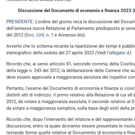
Discussione del Documento di economia e finanza 2023 (
PRESIDENTE
. L'ordine del giorno reca la discussione del Docu
dell'annessa nuova Relazione al Parlamento predisposta ai sensi 
del 2012 (
Doc. LVII, n. 1
e Annesso-
bis
).
Avverto che lo schema recante la ripartizione dei tempi è pubblic
stenografico della seduta del 27 aprile 2023
(Vedi l'
allegato A
)
.
Ricordo che, ai sensi articolo 81, secondo comma, della Costituz
della legge n. 243 del 2012, la deliberazione delle Camere che au
deve essere approvata a maggioranza assoluta dei rispettivi co
Pertanto, l'esame del Documento di economia e finanza si concl
distinti atti di indirizzo: il primo relativo alla Relazione di cui all
2012, da votare a maggioranza assoluta; il secondo relativo al
da votare a maggioranza semplice, sulla base degli esiti della p
Ricordo che, dopo l'intervento del relatore e del rappresentante 
discussione, entro la quale dovranno essere presentate le risoluz
restando ferme quelle relative al Documento di economia e finanz