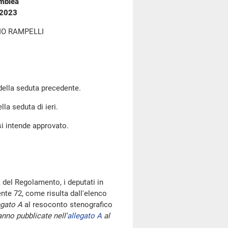
emblea
 2023
IO RAMPELLI
 della seduta precedente.
lla seduta di ieri.
si intende approvato.
 del Regolamento, i deputati in
te 72, come risulta dall'elenco
egato A
al resoconto stenografico
nno pubblicate nell'
allegato A
al