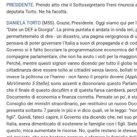
PRESIDENTE
. Prendo atto che il Sottosegretario Freni rinuncia ad
deputata Torto. Ne ha facoltà.
DANIELA TORTO
(
M5S
). Grazie, Presidente. Oggi siamo qui per
“Date un DEF a Giorgia”. La prima puntata è andata in onda ieri, pro
permettetemelo di dire - un disastro, una pagina vergognosa di
pensava di poter governare l'Italia a suon di propaganda e di coda
Governo si è fatto bocciare la programmazione economica del fu
compagine parlamentare, che non ha avuto i voti per la maggior
Perché, mentre questi signori vanno dicendo per tutto il globo te
cittadinanza deve essere tolto ai cittadini senza lavoro, bollati tr
invece la poltrona ce l'hanno - non fanno il proprio dovere
(Appla
MoVimento 5 Stelle),
sono assenti e disonorano questo Parlamen
che il finale di questo docufilm e di questa farsa cambierà, per
Documento di economia e finanza corretta. Pensate un po', è st
Consiglio dei ministri straordinario, per restituirci un nuovo Do
presenta soltanto 7 parole in più e vi dico quali, ve le leggo: “n
figli”. Quindi, fateci capire, il Governo sta dicendo che, nel suo p
Italia, aveva dimenticato di sostenere le famiglie con i figli. Siete
questo, mica aumentate le risorse. No, quelle restano le stesse, 