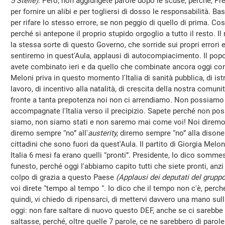
5 Stelle).
Però, non aggiungete parole dopo le scuse, perché, Pres
per fornire un alibi e per togliersi di dosso le responsabilità. B
per rifare lo stesso errore, se non peggio di quello di prima. Co
perché si antepone il proprio stupido orgoglio a tutto il resto. I
la stessa sorte di questo Governo, che sorride sui propri errori e
sentiremo in quest'Aula, applausi di autocompiacimento. Il popo
avete combinato ieri e da quello che combinate ancora oggi c
Meloni priva in questo momento l'Italia di sanità pubblica, di istr
lavoro, di incentivo alla natalità, di crescita della nostra comuni
fronte a tanta prepotenza noi non ci arrendiamo. Non possiamo 
accompagnate l'Italia verso il precipizio. Sapete perché non p
siamo, non siamo stati e non saremo mai come voi! Noi diremo 
diremo sempre “no” all'
austerity,
diremo sempre “no” alla disonest
cittadini che sono fuori da quest'Aula. Il partito di Giorgia Meloni,
Italia 6 mesi fa erano quelli “pronti”. Presidente, lo dico som
funesto, perché oggi l'abbiamo capito tutti che siete pronti, anzi
colpo di grazia a questo Paese
(Applausi dei deputati del grup
voi direte “tempo al tempo “. Io dico che il tempo non c'è, perché 
quindi, vi chiedo di ripensarci, di mettervi davvero una mano sul
oggi: non fare saltare di nuovo questo DEF, anche se ci sareb
saltasse, perché, oltre quelle 7 parole, ce ne sarebbero di parol